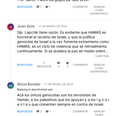
RESPONDER
1
1
COMPARTIR
MARCAR
COMO
INAPROPIADO
Comentario de Juan Solo.
Juan Solo
17 DE MARZO DE 2024
JS
Síp. Lapchik tiene razón. Es evidente que HAMAS es
funcional al racismo de Israel, y que la política
genocida de Israel a la vez fomenta extremismo como
HAMAS, es un ciclo de violencia que se retroalimenta
continuamente. Si se quisiera la paz en medio oriente
habría que crear dos estados, EEUU debería dejar de
Leer mas
apoyar al Estado Genocida de Israel, y debería haber
1
tribunales internacionales que condenen a todos los
RESPONDER
COMPARTIR
MARCAR
RESPUESTA
4
3
COMO
que cometieron crímenes de guerra. Pero no creo que
INAPROPIADO
pase en el corto plazo.
Respuesta de Alicia Bonder.
Alicia Bonder
17 DE MARZO DE 2024
AB
Replying to deactivated user
Acá los únicos genocidas son los terroristas de
Hamás, a los palestinos que los apoyan y a los i g n o r
a n t e s que comentan siempre en contra de Israel.
RESPONDER
3
5
COMPARTIR
MARCAR
COMO