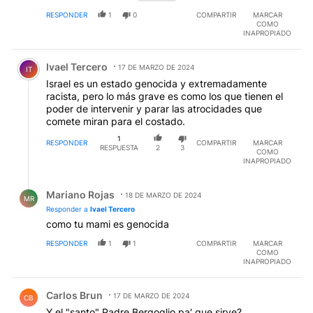
RESPONDER
1
0
COMPARTIR
MARCAR
COMO
INAPROPIADO
Comentario de Ivael Tercero.
Ivael Tercero
17 DE MARZO DE 2024
IT
Israel es un estado genocida y extremadamente
racista, pero lo más grave es como los que tienen el
poder de intervenir y parar las atrocidades que
comete miran para el costado.
1
RESPONDER
COMPARTIR
MARCAR
RESPUESTA
2
3
COMO
INAPROPIADO
Respuesta de Mariano Rojas.
Mariano Rojas
18 DE MARZO DE 2024
MR
Responder a
Ivael Tercero
como tu mami es genocida
RESPONDER
1
1
COMPARTIR
MARCAR
COMO
INAPROPIADO
Comentario de Carlos Brun.
Carlos Brun
17 DE MARZO DE 2024
CB
Y el "santo" Padre Bergoglio pa' que sirve?