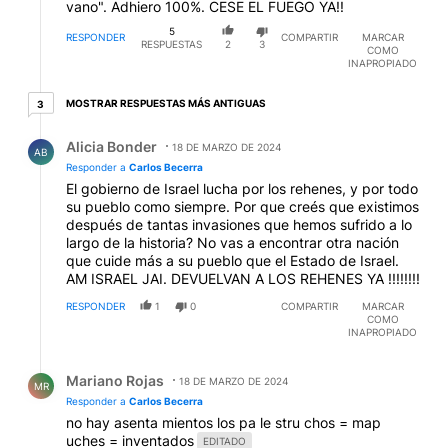
vano". Adhiero 100%. CESE EL FUEGO YA!!
5
RESPONDER
COMPARTIR
MARCAR
RESPUESTAS
2
3
COMO
INAPROPIADO
3 respuestas más antiguas
MOSTRAR RESPUESTAS MÁS ANTIGUAS
3
Respuesta de Alicia Bonder.
Alicia Bonder
18 DE MARZO DE 2024
AB
Responder a
Carlos Becerra
El gobierno de Israel lucha por los rehenes, y por todo
su pueblo como siempre. Por que creés que existimos
después de tantas invasiones que hemos sufrido a lo
largo de la historia? No vas a encontrar otra nación
que cuide más a su pueblo que el Estado de Israel.
AM ISRAEL JAI. DEVUELVAN A LOS REHENES YA !!!!!!!!
RESPONDER
1
0
COMPARTIR
MARCAR
COMO
INAPROPIADO
Respuesta de Mariano Rojas.
Mariano Rojas
18 DE MARZO DE 2024
MR
Responder a
Carlos Becerra
no hay asenta mientos los pa le stru chos = map
uches = inventados
EDITADO