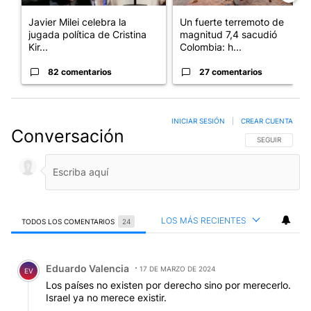
Javier Milei celebra la
Un fuerte terremoto de
jugada política de Cristina
magnitud 7,4 sacudió
Kir...
Colombia: h...
82 comentarios
27 comentarios
INICIAR SESIÓN
|
CREAR CUENTA
Conversación
SIGA ESTA CO
SEGUIR
LOS MÁS RECIENTES
TODOS LOS COMENTARIOS
24
Todos los comentarios
Comentario de Eduardo Valencia.
Eduardo Valencia
17 DE MARZO DE 2024
EV
Los países no existen por derecho sino por merecerlo.
Israel ya no merece existir.