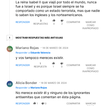
La reina Isabel II que viajó por todo el mundo, nunca
fue a Israel y es porque Israel siempre se ha
comportado como un estado terrorista, mas que nadie
lo saben los ingleses y los norteamericanos.
3
RESPONDER
COMPARTIR
MARCAR
RESPUESTAS
0
2
COMO
INAPROPIADO
1 respuesta más antiguas
MOSTRAR RESPUESTAS MÁS ANTIGUAS
1
Respuesta de Mariano Rojas.
Mariano Rojas
18 DE MARZO DE 2024
MR
Responder a
Eduardo Valencia
y vos tampoco mereces existir.
1
RESPONDER
COMPARTIR
MARCAR
RESPUESTA
1
0
COMO
INAPROPIADO
Respuesta de Alicia Bonder.
Alicia Bonder
18 DE MARZO DE 2024
AB
Responder a
Mariano Rojas
No merece existir él y ninguno de los ignorantes
antisemitas que comentan en ésta página.
RESPONDER
1
0
COMPARTIR
MARCAR