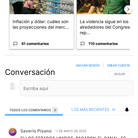
Inflación y dólar: cuáles son
La violencia sigue en los
las proyecciones del merc...
alrededores del Congreso:
rep...
41 comentarios
110 comentarios
INICIAR SESIÓN
|
CREAR CUENTA
Conversación
SIGA ESTA CO
SEGUIR
LOS MÁS RECIENTES
TODOS LOS COMENTARIOS
8
Todos los comentarios
Comentario de Saverio Pisano.
Saverio Pisano
1 DE MAYO DE 2025
SP