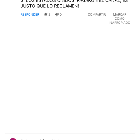
SI LOS ESTADOS UNIDOS, PAGARON EL CANAL, ES
JUSTO QUE LO RECLAMEN!
RESPONDER
2
0
COMPARTIR
MARCAR
COMO
INAPROPIADO
Comentario de Roberto César Veloso.