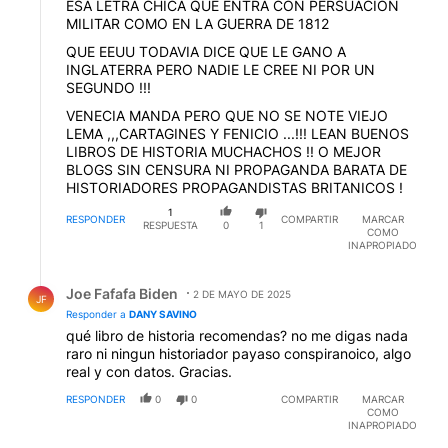
ESA LETRA CHICA QUE ENTRA CON PERSUACION
MILITAR COMO EN LA GUERRA DE 1812
QUE EEUU TODAVIA DICE QUE LE GANO A
INGLATERRA PERO NADIE LE CREE NI POR UN
SEGUNDO !!!
VENECIA MANDA PERO QUE NO SE NOTE VIEJO
LEMA ,,,CARTAGINES Y FENICIO ...!!! LEAN BUENOS
LIBROS DE HISTORIA MUCHACHOS !! O MEJOR
BLOGS SIN CENSURA NI PROPAGANDA BARATA DE
HISTORIADORES PROPAGANDISTAS BRITANICOS !
1
RESPONDER
COMPARTIR
MARCAR
RESPUESTA
0
1
COMO
INAPROPIADO
Respuesta de Joe Fafafa Biden.
Joe Fafafa Biden
2 DE MAYO DE 2025
JF
Responder a
DANY SAVINO
qué libro de historia recomendas? no me digas nada
raro ni ningun historiador payaso conspiranoico, algo
real y con datos. Gracias.
RESPONDER
0
0
COMPARTIR
MARCAR
COMO
INAPROPIADO