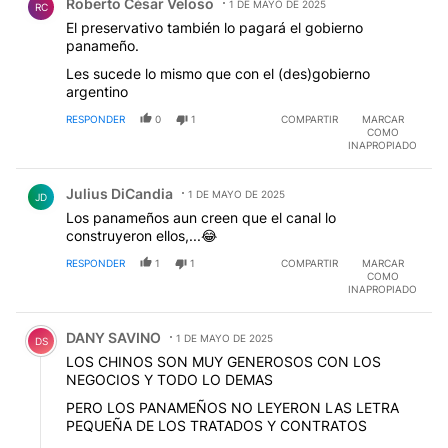
Roberto César Veloso
1 DE MAYO DE 2025
RC
El preservativo también lo pagará el gobierno
panameño.
Les sucede lo mismo que con el (des)gobierno
argentino
RESPONDER
0
1
COMPARTIR
MARCAR
COMO
INAPROPIADO
Comentario de Julius DiCandia.
Julius DiCandia
1 DE MAYO DE 2025
JD
Los panameños aun creen que el canal lo
construyeron ellos,...😂
RESPONDER
1
1
COMPARTIR
MARCAR
COMO
INAPROPIADO
Comentario de DANY SAVINO.
DANY SAVINO
1 DE MAYO DE 2025
DS
LOS CHINOS SON MUY GENEROSOS CON LOS
NEGOCIOS Y TODO LO DEMAS
PERO LOS PANAMEÑOS NO LEYERON LAS LETRA
PEQUEÑA DE LOS TRATADOS Y CONTRATOS