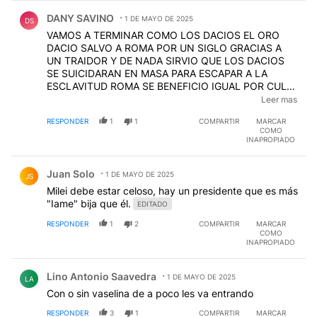
Comentario de DANY SAVINO.
DANY SAVINO
1 DE MAYO DE 2025
DS
VAMOS A TERMINAR COMO LOS DACIOS EL ORO
DACIO SALVO A ROMA POR UN SIGLO GRACIAS A
UN TRAIDOR Y DE NADA SIRVIO QUE LOS DACIOS
SE SUICIDARAN EN MASA PARA ESCAPAR A LA
ESCLAVITUD ROMA SE BENEFICIO IGUAL POR CULPA
DE LOS TRAIDORES EEUU ESTA EN LA FASE
Leer mas
DACIANA DEL IMPERIO ROMANO TODOS LO SABEN
RESPONDER
1
1
COMPARTIR
MARCAR
Y LO VEN ASI NO LO ENTIENDAN A ROMA SE LE
COMO
TERMINA EL ORO EGIPCIO Y JUDIO Y ASALTA A LOS
INAPROPIADO
DACIOS QUE COMETIERON EL ERROR DE SER MUY
Comentario de Juan Solo.
RICOS Y AVERGONZAR A ROMA NOSOTROS
Juan Solo
AVERGONXZAMOS UNA VEZ A LOS INGLESES ...
1 DE MAYO DE 2025
JS
CUIDADO!!!
EDITADO
Milei debe estar celoso, hay un presidente que es más
"Iame" bija que él.
EDITADO
RESPONDER
1
2
COMPARTIR
MARCAR
COMO
INAPROPIADO
Comentario de Lino Antonio Saavedra.
Lino Antonio Saavedra
1 DE MAYO DE 2025
LA
Con o sin vaselina de a poco les va entrando
RESPONDER
3
1
COMPARTIR
MARCAR