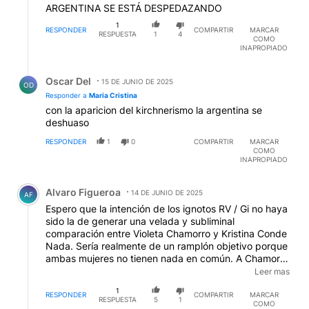
ARGENTINA SE ESTÁ DESPEDAZANDO
1
RESPONDER
COMPARTIR
MARCAR
RESPUESTA
1
4
COMO
INAPROPIADO
Respuesta de Oscar Del.
Oscar Del
15 DE JUNIO DE 2025
OD
Responder a
Maria Cristina
con la aparicion del kirchnerismo la argentina se
deshuaso
RESPONDER
1
0
COMPARTIR
MARCAR
COMO
INAPROPIADO
Comentario de Alvaro Figueroa.
Alvaro Figueroa
14 DE JUNIO DE 2025
AF
Espero que la intención de los ignotos RV / Gi no haya
sido la de generar una velada y subliminal
comparación entre Violeta Chamorro y Kristina Conde
Nada. Sería realmente de un ramplón objetivo porque
ambas mujeres no tienen nada en común. A Chamorro
la persiguió una dictadura por razones ideológicas. A
Leer mas
Kristina la juzgó un poder de la república por razones
1
penales absolutamente comprobadas. No ofendan a
RESPONDER
COMPARTIR
MARCAR
RESPUESTA
5
1
COMO
Violeta.