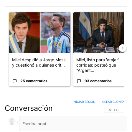
Este listado muestra los artículos con más comentarios en los últim
Un artículo de tendencia con el título "Milei despidió a Jorge 
Un artículo de tendencia con el
Milei despidió a Jorge Messi
Milei, listo para 'atajar'
y cuestionó a quienes crit...
corridas: posteó que
"Argent...
25 comentarios
93 comentarios
INICIAR SESIÓN
|
CREAR CUENTA
Conversación
SIGA ESTA CO
SEGUIR