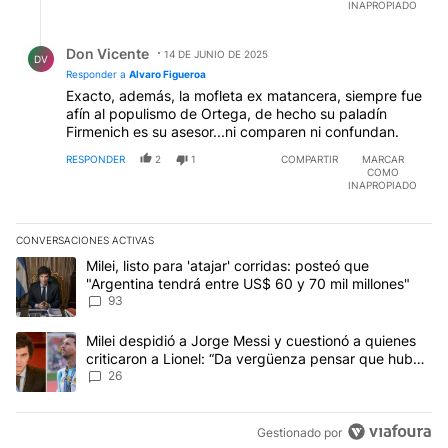
INAPROPIADO
Respuesta de Don Vicente.
Don Vicente
14 DE JUNIO DE 2025
DV
Responder a
Alvaro Figueroa
Exacto, además, la mofleta ex matancera, siempre fue
afín al populismo de Ortega, de hecho su paladín
Firmenich es su asesor...ni comparen ni confundan.
RESPONDER
2
1
COMPARTIR
MARCAR
COMO
INAPROPIADO
CONVERSACIONES ACTIVAS
Este listado muestra los artículos con más comentarios en los últim
Un artículo de tendencia con el título "Milei, listo para 'atajar' 
Milei, listo para 'atajar' corridas: posteó que
"Argentina tendrá entre US$ 60 y 70 mil millones"
93
Un artículo de tendencia con el título "Milei despidió a Jorge Mes
Milei despidió a Jorge Messi y cuestionó a quienes
criticaron a Lionel: “Da vergüenza pensar que hubo
anti-Messi”
26
Gestionado por