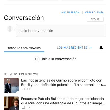
INICIAR SESIÓN
|
CREAR CUENTA
Conversación
SIGA ESTA CO
SEGUIR
LOS MÁS RECIENTES
TODOS LOS COMENTARIOS
Todos los comentarios
Inicie la conversación
CONVERSACIONES ACTIVAS
Este listado muestra los artículos con más comentarios en los últim
Un artículo de tendencia con el título "Las incosistencias de Quir
Las incosistencias de Quirno sobre el conflicto con
Brasil y una definición polémica: "La soberania es un
concepto antiguo"
44
Un artículo de tendencia con el título "Encuesta: Patricia Bullri
Encuesta: Patricia Bullrich queda mejor posicionada
que Milei con una diferencia de 8 puntos en imagen
negativa
39