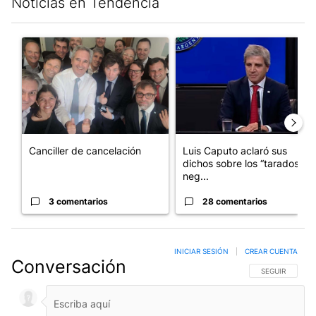
Noticias en Tendencia
Este listado muestra los artículos con más comentarios en los últim
Un artículo de tendencia con el título "Canciller de cancelación
Un artículo de tendencia con e
Canciller de cancelación
Luis Caputo aclaró sus
dichos sobre los “tarados” y
neg...
3 comentarios
28 comentarios
INICIAR SESIÓN
|
CREAR CUENTA
Conversación
SIGA ESTA CO
SEGUIR