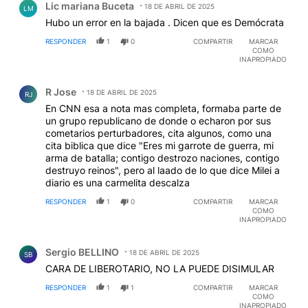
Lic mariana Buceta
18 DE ABRIL DE 2025
LM
Hubo un error en la bajada . Dicen que es Demócrata
RESPONDER
1
0
COMPARTIR
MARCAR
COMO
INAPROPIADO
Comentario de R Jose.
R Jose
18 DE ABRIL DE 2025
RJ
En CNN esa a nota mas completa, formaba parte de
un grupo republicano de donde o echaron por sus
cometarios perturbadores, cita algunos, como una
cita biblica que dice "Eres mi garrote de guerra, mi
arma de batalla; contigo destrozo naciones, contigo
destruyo reinos", pero al laado de lo que dice Milei a
diario es una carmelita descalza
RESPONDER
1
0
COMPARTIR
MARCAR
COMO
INAPROPIADO
Comentario de Sergio BELLINO.
Sergio BELLINO
18 DE ABRIL DE 2025
SB
CARA DE LIBEROTARIO, NO LA PUEDE DISIMULAR
RESPONDER
1
1
COMPARTIR
MARCAR
COMO
INAPROPIADO