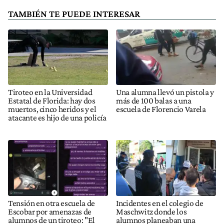
TAMBIÉN TE PUEDE INTERESAR
Tiroteo en la Universidad
Una alumna llevó un pistola y
Estatal de Florida: hay dos
más de 100 balas a una
muertos, cinco heridos y el
escuela de Florencio Varela
atacante es hijo de una policía
Tensión en otra escuela de
Incidentes en el colegio de
Escobar por amenazas de
Maschwitz donde los
alumnos de un tiroteo: "El
alumnos planeaban una