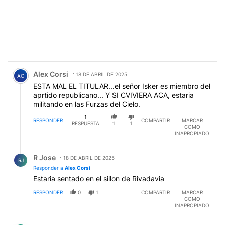
Comentario de Alex Corsi.
Alex Corsi
18 DE ABRIL DE 2025
AC
ESTA MAL EL TITULAR...el señor Isker es miembro del
aprtido republicano... Y SI CVIVIERA ACA, estaria
militando en las Furzas del Cielo.
1
RESPONDER
COMPARTIR
MARCAR
RESPUESTA
1
1
COMO
INAPROPIADO
Respuesta de R Jose.
R Jose
18 DE ABRIL DE 2025
RJ
Responder a
Alex Corsi
Estaria sentado en el sillon de Rivadavia
RESPONDER
0
1
COMPARTIR
MARCAR
COMO
INAPROPIADO
Comentario de Lic mariana Buceta.