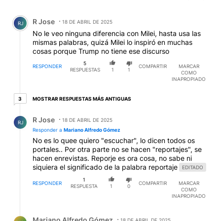
Comentario de R Jose.
R Jose
18 DE ABRIL DE 2025
RJ
No le veo ninguna diferencia con Milei, hasta usa las
mismas palabras, quizá Milei lo inspiró en muchas
cosas porque Trump no tiene ese discurso
5
RESPONDER
COMPARTIR
MARCAR
RESPUESTAS
1
1
COMO
INAPROPIADO
3 respuestas más antiguas
MOSTRAR RESPUESTAS MÁS ANTIGUAS
3
Respuesta de R Jose.
R Jose
18 DE ABRIL DE 2025
RJ
Responder a
Mariano Alfredo Gómez
No es lo quee quiero "escuchar", lo dicen todos os
portales.. Por otra parte no se hacen "reportajes", se
hacen enrevistas. Reporje es ora cosa, no sabe ni
siquiera el significado de la palabra reportaje
EDITADO
1
RESPONDER
COMPARTIR
MARCAR
RESPUESTA
1
0
COMO
INAPROPIADO
Respuesta de Mariano Alfredo Gómez.
Mariano Alfredo Gómez
18 DE ABRIL DE 2025