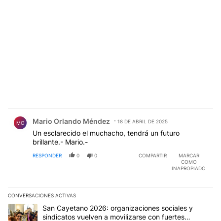
Comentario de Mario Orlando Méndez.
Mario Orlando Méndez
18 DE ABRIL DE 2025
MO
Un esclarecido el muchacho, tendrá un futuro
brillante.- Mario.-
RESPONDER
0
0
COMPARTIR
MARCAR
COMO
INAPROPIADO
CONVERSACIONES ACTIVAS
Este listado muestra los artículos con más comentarios en los últim
Un artículo de tendencia con el título "San Cayetano 2026: organi
San Cayetano 2026: organizaciones sociales y
sindicatos vuelven a movilizarse con fuertes