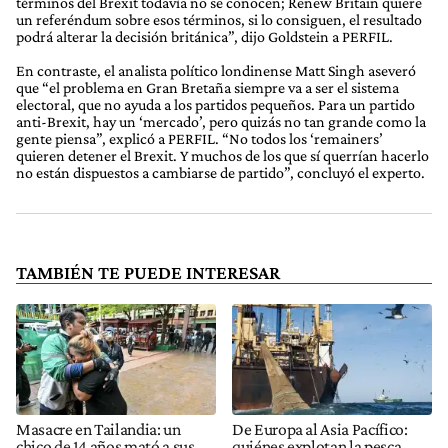
términos del Brexit todavía no se conocen; Renew Britain quiere
un referéndum sobre esos términos, si lo consiguen, el resultado
podrá alterar la decisión británica”, dijo Goldstein a PERFIL.
En contraste, el analista político londinense Matt Singh aseveró
que “el problema en Gran Bretaña siempre va a ser el sistema
electoral, que no ayuda a los partidos pequeños. Para un partido
anti-Brexit, hay un ‘mercado’, pero quizás no tan grande como la
gente piensa”, explicó a PERFIL. “No todos los ‘remainers’
quieren detener el Brexit. Y muchos de los que sí querrían hacerlo
no están dispuestos a cambiarse de partido”, concluyó el experto.
TAMBIÉN TE PUEDE INTERESAR
Masacre en Tailandia: un
De Europa al Asia Pacífico:
chico de 14 años mató a sus
quiénes explotan la pesca