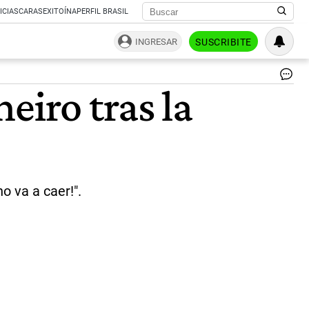
ICIAS
CARAS
EXITOÍNA
PERFIL BRASIL
INGRESAR
SUSCRIBITE
|
eiro tras la
AF
o va a caer!".