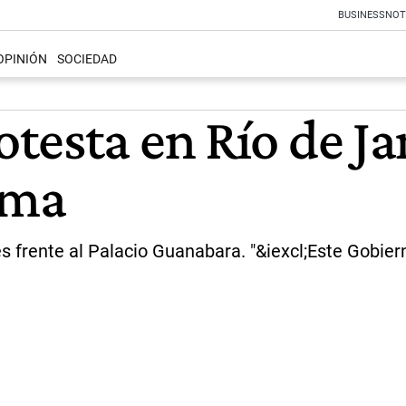
BUSINESS
NOT
OPINIÓN
SOCIEDAD
esta en Río de Jan
lma
es frente al Palacio Guanabara. "&iexcl;Este Gobiern