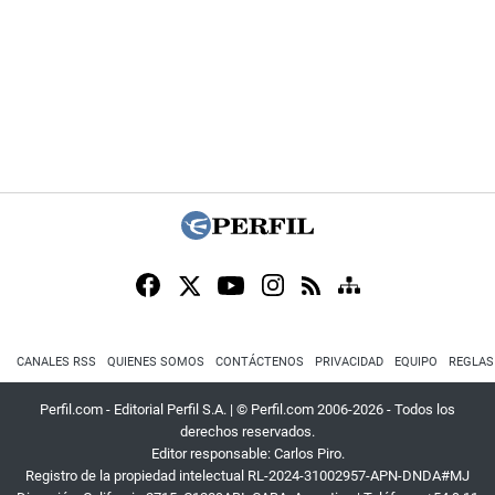
CANALES RSS
QUIENES SOMOS
CONTÁCTENOS
PRIVACIDAD
EQUIPO
REGLAS
Perfil.com - Editorial Perfil S.A.
| © Perfil.com 2006-2026 - Todos los
derechos reservados.
Editor responsable: Carlos Piro.
Registro de la propiedad intelectual RL-2024-31002957-APN-DNDA#MJ