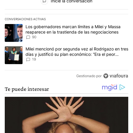
Inicie la conversación
CONVERSACIONES ACTIVAS
Este listado muestra los artículos con más comentarios en los últim
Un artículo de tendencia con el título "Los gobernadores marcan l
Los gobernadores marcan límites a Milei y Massa
reaparece en la trastienda de las negociaciones
90
Un artículo de tendencia con el título "Milei mencionó por segunda
Milei mencionó por segunda vez al Rodrigazo en tres
días y justificó su plan económico: “Era el peor
escenario posible”
19
Gestionado por