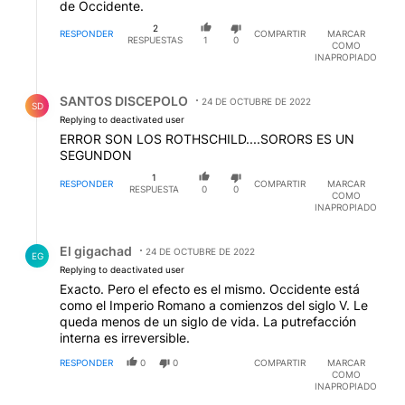
de Occidente.
2
RESPONDER
COMPARTIR
MARCAR
RESPUESTAS
1
0
COMO
INAPROPIADO
Respuesta de SANTOS DISCEPOLO.
SANTOS DISCEPOLO
24 DE OCTUBRE DE 2022
SD
Replying to deactivated user
ERROR SON LOS ROTHSCHILD....SORORS ES UN
SEGUNDON
1
RESPONDER
COMPARTIR
MARCAR
RESPUESTA
0
0
COMO
INAPROPIADO
Respuesta de El gigachad.
El gigachad
24 DE OCTUBRE DE 2022
EG
Replying to deactivated user
Exacto. Pero el efecto es el mismo. Occidente está
como el Imperio Romano a comienzos del siglo V. Le
queda menos de un siglo de vida. La putrefacción
interna es irreversible.
RESPONDER
0
0
COMPARTIR
MARCAR
COMO
INAPROPIADO