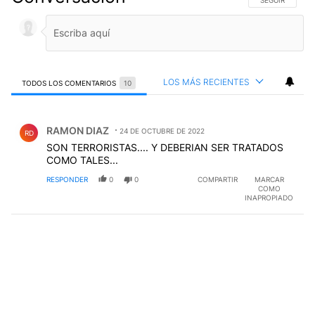
SIGA ESTA CO
SEGUIR
LOS MÁS RECIENTES
TODOS LOS COMENTARIOS
10
Todos los comentarios
Comentario de RAMON DIAZ.
RAMON DIAZ
24 DE OCTUBRE DE 2022
RD
SON TERRORISTAS.... Y DEBERIAN SER TRATADOS
COMO TALES...
RESPONDER
0
0
COMPARTIR
MARCAR
COMO
INAPROPIADO