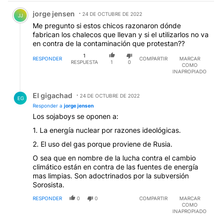
Comentario de jorge jensen.
jorge jensen
24 DE OCTUBRE DE 2022
JJ
Me pregunto si estos chicos razonaron dónde
fabrican los chalecos que llevan y si el utilizarlos no va
en contra de la contaminación que protestan??
1
RESPONDER
COMPARTIR
MARCAR
RESPUESTA
1
0
COMO
INAPROPIADO
Respuesta de El gigachad.
El gigachad
24 DE OCTUBRE DE 2022
EG
Responder a
jorge jensen
Los sojaboys se oponen a:
1. La energía nuclear por razones ideológicas.
2. El uso del gas porque proviene de Rusia.
O sea que en nombre de la lucha contra el cambio
climático están en contra de las fuentes de energía
mas limpias. Son adoctrinados por la subversión
Sorosista.
RESPONDER
0
0
COMPARTIR
MARCAR
COMO
INAPROPIADO