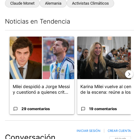
Claude Monet
Alemania
Activistas Climáticos
Noticias en Tendencia
Este listado muestra los artículos con más comentarios en los últim
Un artículo de tendencia con el título "Milei despidió a Jorge 
Un artículo de tendencia con e
Milei despidió a Jorge Messi
Karina Milei vuelve al centro
y cuestionó a quienes crit...
de la escena: reúne a los...
29 comentarios
19 comentarios
INICIAR SESIÓN
|
CREAR CUENTA
Conversación