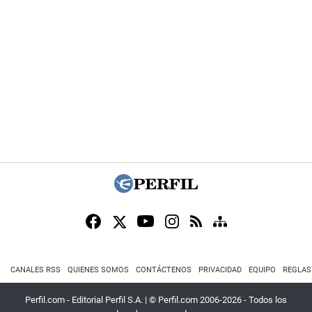
CANALES RSS
QUIENES SOMOS
CONTÁCTENOS
PRIVACIDAD
EQUIPO
REGLAS
Perfil.com - Editorial Perfil S.A.
| © Perfil.com 2006-2026 - Todos los