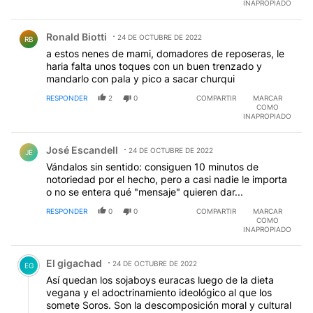
INAPROPIADO
Comentario de Ronald Biotti.
Ronald Biotti
24 DE OCTUBRE DE 2022
RB
a estos nenes de mami, domadores de reposeras, le
haria falta unos toques con un buen trenzado y
mandarlo con pala y pico a sacar churqui
RESPONDER
2
0
COMPARTIR
MARCAR
COMO
INAPROPIADO
Comentario de José Escandell.
José Escandell
24 DE OCTUBRE DE 2022
JE
Vándalos sin sentido: consiguen 10 minutos de
notoriedad por el hecho, pero a casi nadie le importa
o no se entera qué "mensaje" quieren dar...
RESPONDER
0
0
COMPARTIR
MARCAR
COMO
INAPROPIADO
Comentario de El gigachad.
El gigachad
24 DE OCTUBRE DE 2022
EG
Así quedan los sojaboys euracas luego de la dieta
vegana y el adoctrinamiento ideológico al que los
somete Soros. Son la descomposición moral y cultural