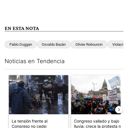
EN ESTA NOTA
Pablo Duggan
Osvaldo Bazán
Olivier Reboursin
Violación
Noticias en Tendencia
Este listado muestra los artículos con más comentarios en los últim
Un artículo de tendencia con el título "La tensión frente al Con
Un artículo de tendencia con e
La tensión frente al
Congreso vallado y bajo la
Congreso no cede:
lluvia: crece la protesta mi...