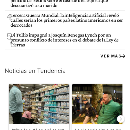
película de Netflix sobre el caso de una esposa que
descuartizó a su marido
4
Tercera Guerra Mundial: la inteligencia artificial reveló
cuáles serían los primeros países latinoamericanos en ser
derrotados
5
Di Tullio impugnó a Joaquín Benegas Lynch por un
presunto conflicto de intereses en el debate de la Ley de
Tierras
VER MÁS
Noticias en Tendencia
Este listado muestra los artículos con más comentarios en los últim
Un artículo de tendencia con el título "Inflación y dólar: cuále
Un artículo de tendencia con e