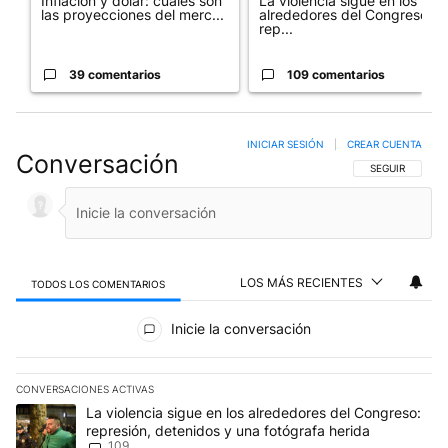
Inflación y dólar: cuáles son
La violencia sigue en los
las proyecciones del merc...
alrededores del Congreso:
rep...
39 comentarios
109 comentarios
INICIAR SESIÓN
|
CREAR CUENTA
Conversación
SIGA ESTA CO
SEGUIR
LOS MÁS RECIENTES
TODOS LOS COMENTARIOS
Todos los comentarios
Inicie la conversación
CONVERSACIONES ACTIVAS
Este listado muestra los artículos con más comentarios en los últim
Un artículo de tendencia con el título "La violencia sigue en los 
La violencia sigue en los alrededores del Congreso:
represión, detenidos y una fotógrafa herida
109