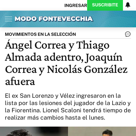
SUSCRIBITE
INGRESAR
Inicio
Ahora
Opinión
Actualidad
Política
Economía
Columnistas
Política
Pymes
Salud
MOVIMIENTOS EN LA SELECCIÓN
Ciencia
Protagonistas
Tecnología
Ángel Correa y Thiago
Cultura
Arte
Educación
Almada adentro, Joaquín
Internacional
Clima
Deportes
CARAS
Exitoina
Turismo
Correa y Nicolás González
Videos
Córdoba
Reperfilar
afuera
Business
Noticias
Caras
Exitoina
Gaming
Vivo
El ex San Lorenzo y Vélez ingresaron en la
Diario del Juicio
lista por las lesiones del jugador de la Lazio y
la Fiorentina. Lionel Scaloni tendrá tiempo de
realizar más cambios hasta el lunes.