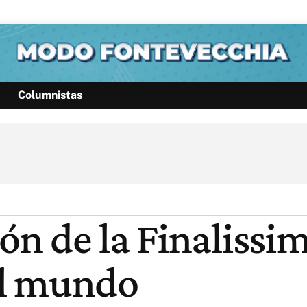
Columnistas
Política
Pymes
Salud
Internacional
Clima
Deportes
Business
Noticias
Caras
n de la Finalissim
el mundo