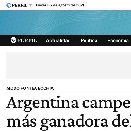
jueves 06 de agosto de 2026
Últimas noticias
Actualidad
Política
Economía
Inicio
Ahora
Opinión
Cultura
Arte
Educación
Videos
Córdoba
Reperfilar
Diario del Juicio
MODO FONTEVECCHIA
Argentina campeó
más ganadora d