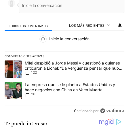
LOS MÁS RECIENTES
TODOS LOS COMENTARIOS
Todos los comentarios
Inicie la conversación
CONVERSACIONES ACTIVAS
Este listado muestra los artículos con más comentarios en los últim
Un artículo de tendencia con el título "Milei despidió a Jorge Mes
Milei despidió a Jorge Messi y cuestionó a quienes
criticaron a Lionel: “Da vergüenza pensar que hubo
122
anti-Messi”
Un artículo de tendencia con el título "La empresa que se le pla
La empresa que se le plantó a Estados Unidos y
hace negocios con China en Vaca Muerta
26
Gestionado por