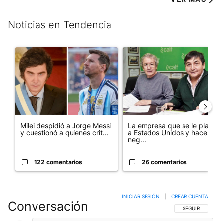
Noticias en Tendencia
Este listado muestra los artículos con más comentarios en los últim
Un artículo de tendencia con el título "Milei despidió a Jorge 
Un artículo de tendencia con 
Milei despidió a Jorge Messi
La empresa que se le plantó
y cuestionó a quienes crit...
a Estados Unidos y hace
neg...
122 comentarios
26 comentarios
INICIAR SESIÓN
|
CREAR CUENTA
Conversación
SIGA ESTA CO
SEGUIR