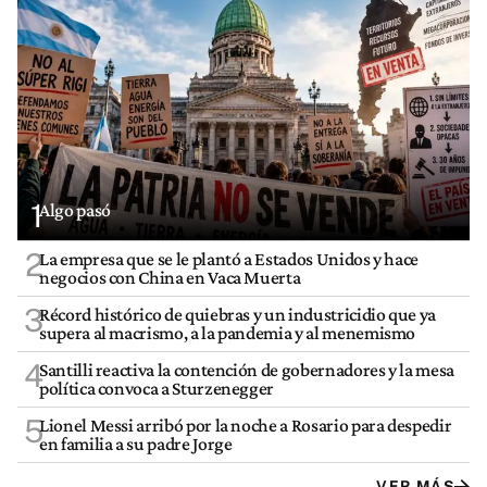
1
Algo pasó
2
La empresa que se le plantó a Estados Unidos y hace
negocios con China en Vaca Muerta
3
Récord histórico de quiebras y un industricidio que ya
supera al macrismo, a la pandemia y al menemismo
4
Santilli reactiva la contención de gobernadores y la mesa
política convoca a Sturzenegger
5
Lionel Messi arribó por la noche a Rosario para despedir
en familia a su padre Jorge
VER MÁS