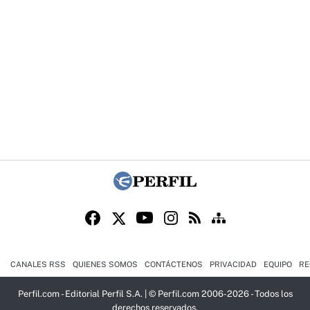
CANALES RSS
QUIENES SOMOS
CONTÁCTENOS
PRIVACIDAD
EQUIPO
RE
Perfil.com - Editorial Perfil S.A.
| © Perfil.com 2006-2026 - Todos los
derechos reservados.