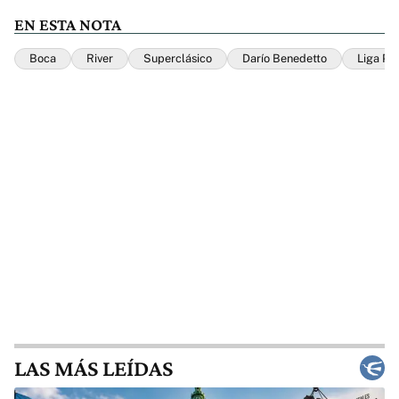
EN ESTA NOTA
Boca
River
Superclásico
Darío Benedetto
Liga Pro
LAS MÁS LEÍDAS