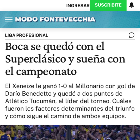
SUSCRIBITE
INGRESAR
Inicio
Ahora
Opinión
Actualidad
Política
Economía
Columnistas
Política
Pymes
Salud
LIGA PROFESIONAL
Ciencia
Protagonistas
Tecnología
Boca se quedó con el
Cultura
Arte
Educación
Superclásico y sueña con
Internacional
Clima
Deportes
CARAS
Exitoina
Turismo
el campeonato
Videos
Córdoba
Reperfilar
Business
Noticias
Caras
El Xeneize le ganó 1-0 al Millonario con gol de
Exitoina
Gaming
Vivo
Darío Benedetto y quedó a dos puntos de
Atlético Tucumán, el líder del torneo. Cuáles
Diario del Juicio
fueron los factores determinantes del triunfo
y cómo sigue el camino de ambos equipos.