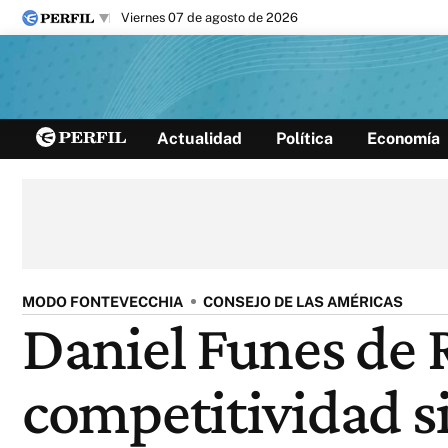
viernes 07 de agosto de 2026
Últimas noticias
Actualidad
Política
Economía
Inicio
Ahora
Opinión
Cultura
Arte
Educación
Videos
Córdoba
Reperfilar
Diario del Juicio
MODO FONTEVECCHIA
CONSEJO DE LAS AMÉRICAS
Daniel Funes de R
competitividad s