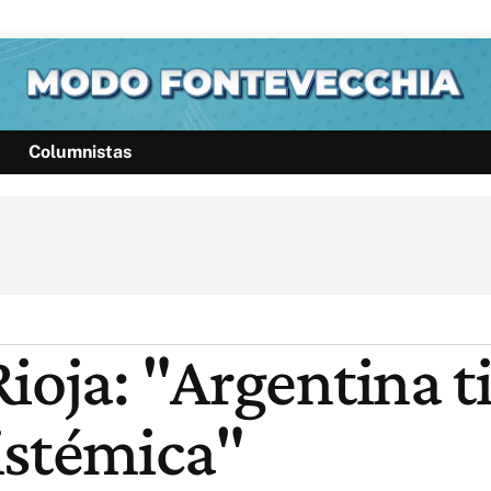
Columnistas
Política
Pymes
Salud
Internacional
Clima
Deportes
Business
Noticias
Caras
ioja: "Argentina t
istémica"