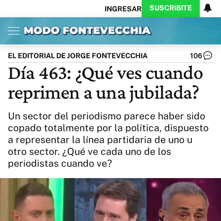
SUSCRIBITE
INGRESAR
Inicio
Ahora
Opinión
Actualidad
Política
Economía
Columnistas
Política
Pymes
Salud
EL EDITORIAL DE JORGE FONTEVECCHIA
106
Ciencia
Protagonistas
Tecnología
Día 463: ¿Qué ves cuando
Cultura
Arte
Educación
reprimen a una jubilada?
Internacional
Clima
Deportes
CARAS
Exitoina
Turismo
Un sector del periodismo parece haber sido
Videos
Córdoba
Reperfilar
copado totalmente por la política, dispuesto
Business
Noticias
Caras
a representar la línea partidaria de uno u
Exitoina
Gaming
Vivo
otro sector. ¿Qué ve cada uno de los
Diario del Juicio
periodistas cuando ve?