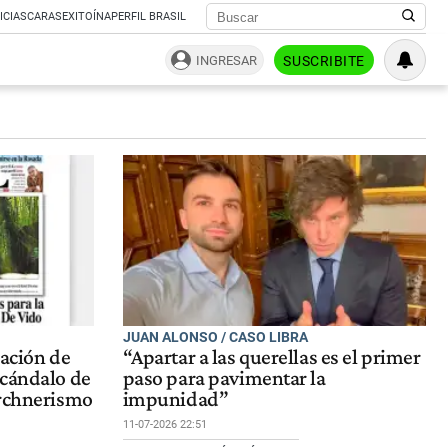
ICIAS
CARAS
EXITOÍNA
PERFIL BRASIL
INGRESAR
SUSCRIBITE
JUAN ALONSO / CASO LIBRA
gación de
“Apartar a las querellas es el primer
scándalo de
paso para pavimentar la
irchnerismo
impunidad”
11-07-2026 22:51