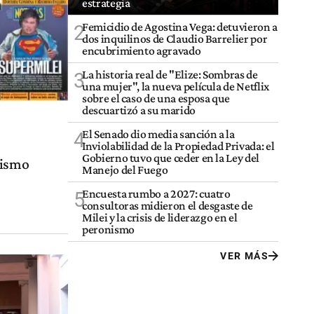
estrategia
Femicidio de Agostina Vega: detuvieron a
2
dos inquilinos de Claudio Barrelier por
encubrimiento agravado
La historia real de "Elize: Sombras de
3
una mujer", la nueva película de Netflix
sobre el caso de una esposa que
descuartizó a su marido
El Senado dio media sanción a la
4
Inviolabilidad de la Propiedad Privada: el
Gobierno tuvo que ceder en la Ley del
dismo
Manejo del Fuego
Encuesta rumbo a 2027: cuatro
5
consultoras midieron el desgaste de
Milei y la crisis de liderazgo en el
peronismo
VER MÁS