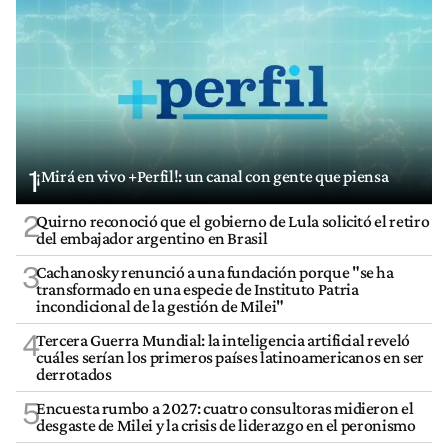
1
¡Mirá en vivo +Perfil!: un canal con gente que piensa
2
Quirno reconoció que el gobierno de Lula solicitó el retiro
del embajador argentino en Brasil
3
Cachanosky renunció a una fundación porque "se ha
transformado en una especie de Instituto Patria
incondicional de la gestión de Milei"
4
Tercera Guerra Mundial: la inteligencia artificial reveló
cuáles serían los primeros países latinoamericanos en ser
derrotados
5
Encuesta rumbo a 2027: cuatro consultoras midieron el
desgaste de Milei y la crisis de liderazgo en el peronismo