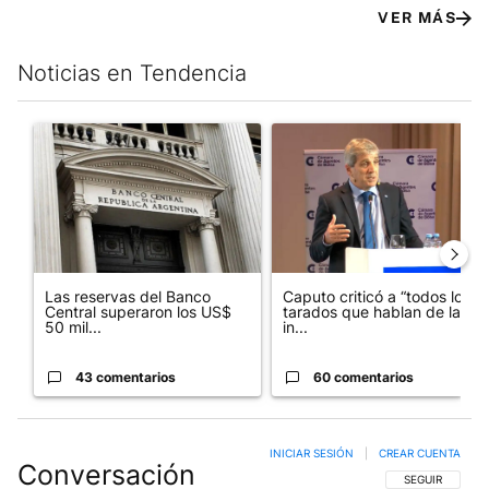
VER MÁS
Noticias en Tendencia
Este listado muestra los artículos con más comentarios en los últim
Un artículo de tendencia con el título "Las reservas del Banco 
Un artículo de tendencia con e
Las reservas del Banco
Caputo criticó a “todos los
Central superaron los US$
tarados que hablan de la
50 mil...
in...
43 comentarios
60 comentarios
INICIAR SESIÓN
|
CREAR CUENTA
Conversación
SIGA ESTA CO
SEGUIR