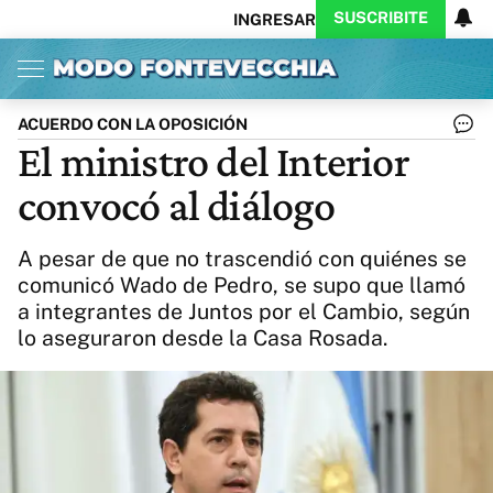
SUSCRIBITE
INGRESAR
Inicio
Ahora
Opinión
Actualidad
Política
Economía
Columnistas
Política
Pymes
Salud
ACUERDO CON LA OPOSICIÓN
Ciencia
Protagonistas
Tecnología
El ministro del Interior
Cultura
Arte
Educación
convocó al diálogo
Internacional
Clima
Deportes
CARAS
Exitoina
Turismo
A pesar de que no trascendió con quiénes se
Videos
Córdoba
Reperfilar
comunicó Wado de Pedro, se supo que llamó
Business
Noticias
Caras
a integrantes de Juntos por el Cambio, según
Exitoina
Gaming
Vivo
lo aseguraron desde la Casa Rosada.
Diario del Juicio