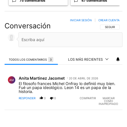
75 comentarios
47 comentarios
INICIAR SESIÓN
|
CREAR CUENTA
Conversación
SIGA ESTA CO
SEGUIR
LOS MÁS RECIENTES
TODOS LOS COMENTARIOS
3
Todos los comentarios
Comentario de Anita Martinez Jacomet.
Anita Martinez Jacomet
20 DE ABRIL DE 2026
AM
El filosofo frances Michel Onfray lo definió muy bien.
Fué un papa ideológico. Leon 14 es un papa de la
historia.
RESPONDER
0
0
COMPARTIR
MARCAR
COMO
INAPROPIADO