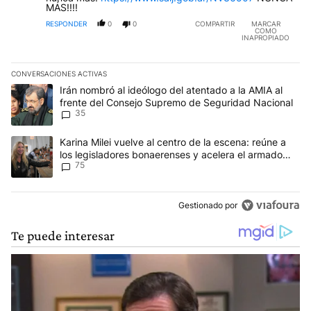
MÁS!!!!
RESPONDER
0
0
COMPARTIR
MARCAR
COMO
INAPROPIADO
CONVERSACIONES ACTIVAS
Este listado muestra los artículos con más comentarios en los últim
Un artículo de tendencia con el título "Irán nombró al ideólogo d
Irán nombró al ideólogo del atentado a la AMIA al
frente del Consejo Supremo de Seguridad Nacional
35
Un artículo de tendencia con el título "Karina Milei vuelve al cen
Karina Milei vuelve al centro de la escena: reúne a
los legisladores bonaerenses y acelera el armado
75
para 2027
Gestionado por