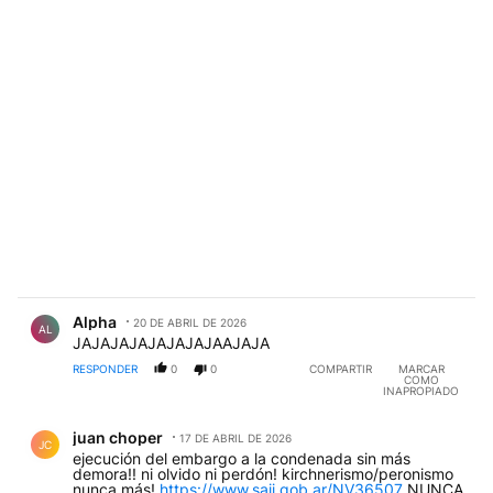
Comentario de Alpha .
Alpha
20 DE ABRIL DE 2026
AL
JAJAJAJAJAJAJAJAAJAJA
RESPONDER
0
0
COMPARTIR
MARCAR
COMO
INAPROPIADO
Comentario de juan choper.
juan choper
17 DE ABRIL DE 2026
JC
ejecución del embargo a la condenada sin más
demora!! ni olvido ni perdón! kirchnerismo/peronismo
nunca más!
https://www.saij.gob.ar/NV36507
NUNCA