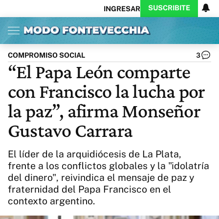
SUSCRIBITE
INGRESAR
Inicio
Ahora
Opinión
Actualidad
Política
Economía
Columnistas
Política
Pymes
Salud
COMPROMISO SOCIAL
3
Ciencia
Protagonistas
Tecnología
“El Papa León comparte
Cultura
Arte
Educación
con Francisco la lucha por
Internacional
Clima
Deportes
CARAS
Exitoina
Turismo
la paz”, afirma Monseñor
Videos
Córdoba
Reperfilar
Gustavo Carrara
Business
Noticias
Caras
Exitoina
Gaming
Vivo
El líder de la arquidiócesis de La Plata,
Diario del Juicio
frente a los conflictos globales y la "idolatría
del dinero", reivindica el mensaje de paz y
fraternidad del Papa Francisco en el
contexto argentino.