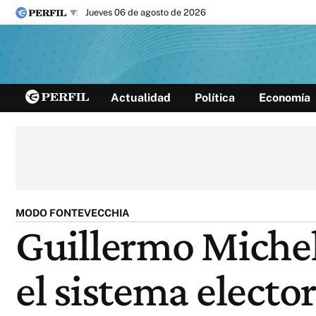
jueves 06 de agosto de 2026
Últimas noticias
Actualidad
Política
Economía
Inicio
Ahora
Opinión
Cultura
Arte
Educación
Videos
Córdoba
Reperfilar
Diario del Juicio
MODO FONTEVECCHIA
Guillermo Michel
el sistema electo