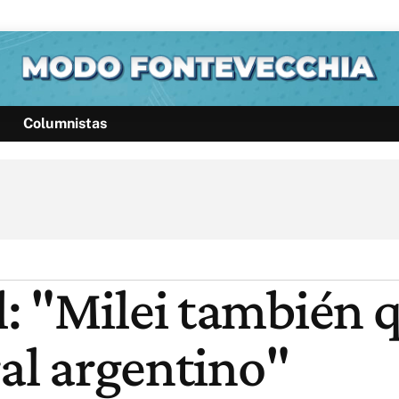
Columnistas
Política
Pymes
Salud
Internacional
Clima
Deportes
Business
Noticias
Caras
: "Milei también 
ral argentino"