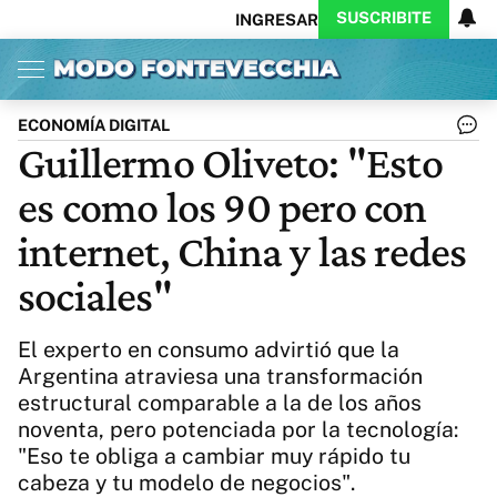
SUSCRIBITE
INGRESAR
Inicio
Ahora
Opinión
Actualidad
Política
Economía
Columnistas
Política
Pymes
Salud
ECONOMÍA DIGITAL
Ciencia
Protagonistas
Tecnología
Guillermo Oliveto: "Esto
Cultura
Arte
Educación
es como los 90 pero con
Internacional
Clima
Deportes
CARAS
Exitoina
Turismo
internet, China y las redes
Videos
Córdoba
Reperfilar
sociales"
Business
Noticias
Caras
Exitoina
Gaming
Vivo
El experto en consumo advirtió que la
Diario del Juicio
Argentina atraviesa una transformación
estructural comparable a la de los años
noventa, pero potenciada por la tecnología:
"Eso te obliga a cambiar muy rápido tu
cabeza y tu modelo de negocios".