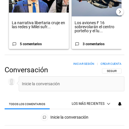
La narrativa libertaria cruje en
Los aviones F 16
las redes y Milei sufr...
sobrevolarán el centro
porteño y el lu...
5 comentarios
3 comentarios
INICIAR SESIÓN
|
CREAR CUENTA
Conversación
SIGA ESTA CON
SEGUIR
LOS MÁS RECIENTES
TODOS LOS COMENTARIOS
Todos los comentarios
Inicie la conversación