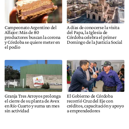
Campeonato Argentino del
A días de conocerse la visita
Alfajor: Más de 80
del Papa, la Iglesia de
productores buscan la corona
Córdoba celebra el primer
y Córdoba se quiere meter en
Domingo de la Justicia Social
el podio
Granja Tres Arroyos prolonga
El Gobierno de Córdoba
el cierre de su planta de Avex
recorrió Cruz del Eje con
en Río Cuarto y suma un mes
créditos, capacitación y apoyo
sin actividad
a emprendedores