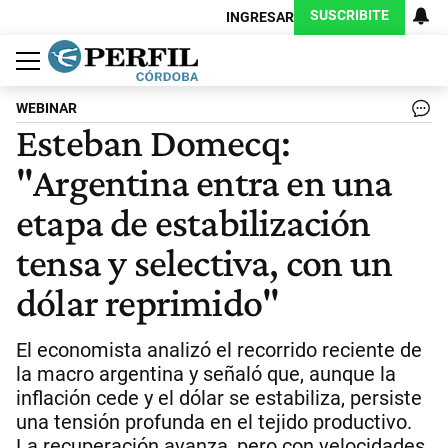
SUSCRIBITE
INGRESAR
Política
Economía
Judiciales
Sociedad
Cultura
Espectáculos
Deportes
Protagonistas
WEBINAR
Esteban Domecq:
"Argentina entra en una
etapa de estabilización
tensa y selectiva, con un
dólar reprimido"
El economista analizó el recorrido reciente de
la macro argentina y señaló que, aunque la
inflación cede y el dólar se estabiliza, persiste
una tensión profunda en el tejido productivo.
La recuperación avanza, pero con velocidades