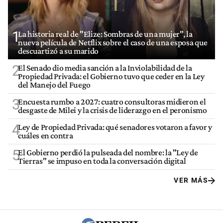
1
La historia real de "Elize: Sombras de una mujer", la
nueva película de Netflix sobre el caso de una esposa que
descuartizó a su marido
2
El Senado dio media sanción a la Inviolabilidad de la
Propiedad Privada: el Gobierno tuvo que ceder en la Ley
del Manejo del Fuego
3
Encuesta rumbo a 2027: cuatro consultoras midieron el
desgaste de Milei y la crisis de liderazgo en el peronismo
4
Ley de Propiedad Privada: qué senadores votaron a favor y
cuáles en contra
5
El Gobierno perdió la pulseada del nombre: la "Ley de
Tierras" se impuso en toda la conversación digital
VER MÁS