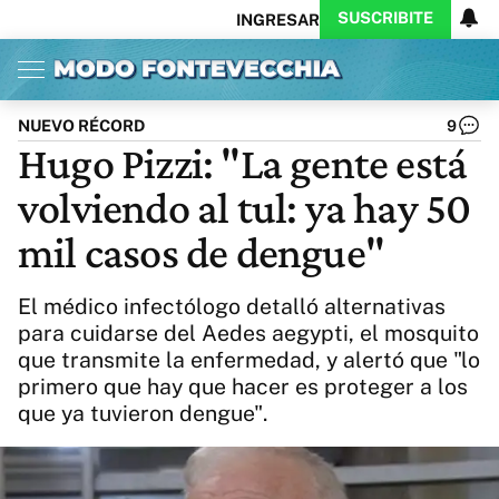
SUSCRIBITE
INGRESAR
Inicio
Ahora
Opinión
Actualidad
Política
Economía
Columnistas
Política
Pymes
Salud
NUEVO RÉCORD
9
Ciencia
Protagonistas
Tecnología
Hugo Pizzi: "La gente está
Cultura
Arte
Educación
volviendo al tul: ya hay 50
Internacional
Clima
Deportes
CARAS
Exitoina
Turismo
mil casos de dengue"
Videos
Córdoba
Reperfilar
Business
Noticias
Caras
El médico infectólogo detalló alternativas
Exitoina
Gaming
Vivo
para cuidarse del Aedes aegypti, el mosquito
que transmite la enfermedad, y alertó que "lo
Diario del Juicio
primero que hay que hacer es proteger a los
que ya tuvieron dengue".