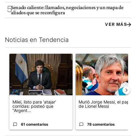
5
Senado caliente: llamados, negociaciones y un mapa de
aliados que se reconfigura
VER MÁS
Noticias en Tendencia
Este listado muestra los artículos con más comentarios en los últim
Un artículo de tendencia con el título "Milei, listo para 'atajar
Un artículo de tendencia con e
Milei, listo para 'atajar'
Murió Jorge Messi, el papá
corridas: posteó que
de Lionel Messi
"Argent...
61 comentarios
78 comentarios