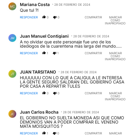
Comentario de Mariana Costa.
Mariana Costa
28 DE FEBRERO DE 2024
MC
Que tul ?!
RESPONDER
0
0
COMPARTIR
MARCAR
COMO
INAPROPIADO
Comentario de Juan Manuel Contigiani.
Juan Manuel Contigiani
28 DE FEBRERO DE 2024
JM
A no olvidar que este personaje fue uno de los
ideólogos de la cuarentena mas larga del mundo.....
RESPONDER
1
1
COMPARTIR
MARCAR
COMO
INAPROPIADO
Comentario de JUAN TARSITANO.
JUAN TARSITANO
28 DE FEBRERO DE 2024
JT
HUUUUUU CON LO QUE A CALIGULA LE INTERESA
LA GENTE SEGURO SALDRAN DEL GOBIERNO CASA
POR CASA A REPARTIR TULES
RESPONDER
0
0
COMPARTIR
MARCAR
COMO
INAPROPIADO
Comentario de Juan Carlos Rocha.
Juan Carlos Rocha
28 DE FEBRERO DE 2024
JC
EL GOBIERNO NO SUELTA MONEDA ASI QUE COMO
DEMONIOS VAN A PODER COMPRAR EL VENENO
MATA MOISQUITOS ?
RESPONDER
1
0
COMPARTIR
MARCAR