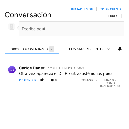
INICIAR SESIÓN
|
CREAR CUENTA
Conversación
SIGA ESTA CO
SEGUIR
LOS MÁS RECIENTES
TODOS LOS COMENTARIOS
9
Todos los comentarios
Comentario de Carlos Daneri.
Carlos Daneri
28 DE FEBRERO DE 2024
CD
Otra vez apareció el Dr. Pizzi!, asustémonos pues.
RESPONDER
0
0
COMPARTIR
MARCAR
COMO
INAPROPIADO