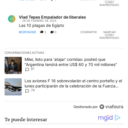
COMO
INAPROPIADO
Comentario de Vlad Tepes Empalador de liberales.
Vlad Tepes Empalador de liberales
VT
28 DE FEBRERO DE 2024
Las 10 plagas de Egipto
RESPONDER
3
0
COMPARTIR
MARCAR
COMO
INAPROPIADO
CONVERSACIONES ACTIVAS
Este listado muestra los artículos con más comentarios en los últim
Un artículo de tendencia con el título "Milei, listo para 'atajar' c
Milei, listo para 'atajar' corridas: posteó que
"Argentina tendrá entre US$ 60 y 70 mil millones"
61
Un artículo de tendencia con el título "Los aviones F 16 sobrevola
Los aviones F 16 sobrevolarán el centro porteño y el
lunes participarán de la celebración de la Fuerza
74
Aérea
Gestionado por