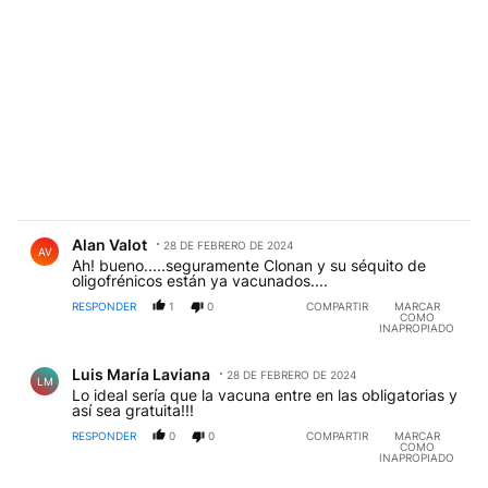
Comentario de Alan Valot.
Alan Valot
28 DE FEBRERO DE 2024
AV
Ah! bueno.....seguramente Clonan y su séquito de
oligofrénicos están ya vacunados....
RESPONDER
1
0
COMPARTIR
MARCAR
COMO
INAPROPIADO
Comentario de Luis María Laviana.
Luis María Laviana
28 DE FEBRERO DE 2024
LM
Lo ideal sería que la vacuna entre en las obligatorias y
así sea gratuita!!!
RESPONDER
0
0
COMPARTIR
MARCAR
COMO
INAPROPIADO