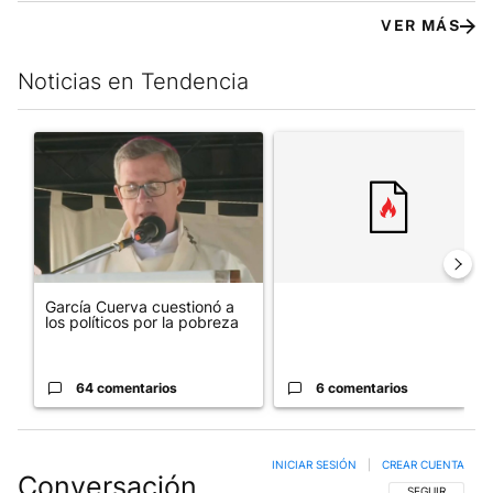
VER MÁS
Noticias en Tendencia
Este listado muestra los artículos con más comentarios en los últim
Un artículo de tendencia con el título "García Cuerva cuestionó 
Un artículo de tendencia con el
García Cuerva cuestionó a
los políticos por la pobreza
64 comentarios
6 comentarios
INICIAR SESIÓN
|
CREAR CUENTA
Conversación
SIGA ESTA CO
SEGUIR