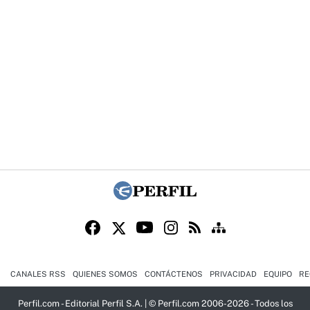
CANALES RSS
QUIENES SOMOS
CONTÁCTENOS
PRIVACIDAD
EQUIPO
RE
Perfil.com - Editorial Perfil S.A.
| © Perfil.com 2006-2026 - Todos los