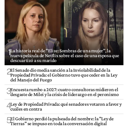
1
La historia real de "Elize: Sombras de una mujer", la
nueva película de Netflix sobre el caso de una esposa que
descuartizó a su marido
2
El Senado dio media sanción a la Inviolabilidad de la
Propiedad Privada: el Gobierno tuvo que ceder en la Ley
del Manejo del Fuego
3
Encuesta rumbo a 2027: cuatro consultoras midieron el
desgaste de Milei y la crisis de liderazgo en el peronismo
4
Ley de Propiedad Privada: qué senadores votaron a favor y
cuáles en contra
5
El Gobierno perdió la pulseada del nombre: la "Ley de
Tierras" se impuso en toda la conversación digital