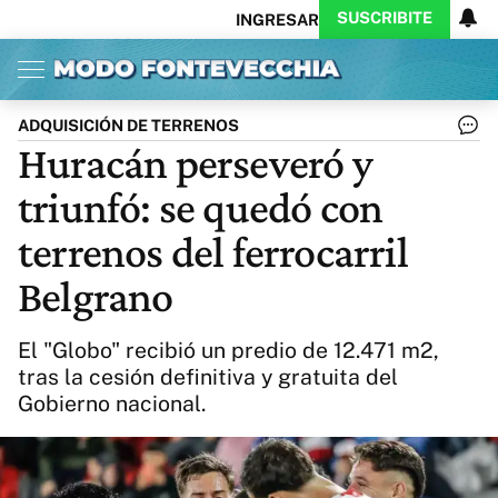
SUSCRIBITE
INGRESAR
Inicio
Ahora
Opinión
Actualidad
Política
Economía
Columnistas
Política
Pymes
Salud
ADQUISICIÓN DE TERRENOS
Ciencia
Protagonistas
Tecnología
Huracán perseveró y
Cultura
Arte
Educación
triunfó: se quedó con
Internacional
Clima
Deportes
CARAS
Exitoina
Turismo
terrenos del ferrocarril
Videos
Córdoba
Reperfilar
Belgrano
Business
Noticias
Caras
Exitoina
Gaming
Vivo
El "Globo" recibió un predio de 12.471 m2,
Diario del Juicio
tras la cesión definitiva y gratuita del
Gobierno nacional.