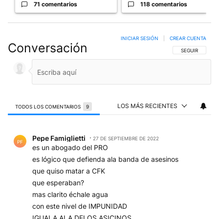
71 comentarios
118 comentarios
INICIAR SESIÓN
|
CREAR CUENTA
Conversación
SIGA ESTA CO
SEGUIR
LOS MÁS RECIENTES
TODOS LOS COMENTARIOS
9
Todos los comentarios
Comentario de Pepe Famiglietti.
Pepe Famiglietti
27 DE SEPTIEMBRE DE 2022
PF
es un abogado del PRO
es lógico que defienda ala banda de asesinos
que quiso matar a CFK
que esperaban?
mas clarito échale agua
con este nivel de IMPUNIDAD
IGUALA ALA DELOS ASICINOS