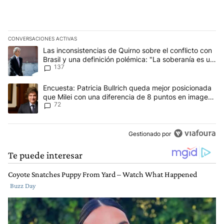
CONVERSACIONES ACTIVAS
Este listado muestra los artículos con más comentarios en los últim
Un artículo de tendencia con el título "Las inconsistencias de Qui
Las inconsistencias de Quirno sobre el conflicto con
Brasil y una definición polémica: "La soberanía es un
137
concepto antiguo"
Un artículo de tendencia con el título "Encuesta: Patricia Bullri
Encuesta: Patricia Bullrich queda mejor posicionada
que Milei con una diferencia de 8 puntos en imagen
72
negativa
Gestionado por