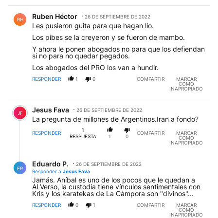
Comentario de Ruben Héctor.
Ruben Héctor
26 DE SEPTIEMBRE DE 2022
RH
Les pusieron guita para que hagan lio.
Los pibes se la creyeron y se fueron de mambo.
Y ahora le ponen abogados no para que los defiendan
si no para no quedar pegados.
Los abogados del PRO los van a hundir.
RESPONDER
1
0
COMPARTIR
MARCAR
COMO
INAPROPIADO
Comentario de Jesus Fava.
Jesus Fava
26 DE SEPTIEMBRE DE 2022
JF
La pregunta de millones de Argentinos.Iran a fondo?
1
RESPONDER
COMPARTIR
MARCAR
RESPUESTA
1
0
COMO
INAPROPIADO
Respuesta de Eduardo P..
Eduardo P.
26 DE SEPTIEMBRE DE 2022
EP
Responder a
Jesus Fava
Jamás. Aníbal es uno de los pocos que le quedan a
ALVerso, la custodia tiene vínculos sentimentales con
Kris y los karatekas de La Cámpora son "divinos"...
RESPONDER
0
1
COMPARTIR
MARCAR
COMO
INAPROPIADO