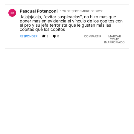
Comentario de Pascual Potenzoni.
Pascual Potenzoni
26 DE SEPTIEMBRE DE 2022
PP
Jajajajajaja, "evitar suspicacias", no hizo mas que
poner mas en evidencia el vínculo de los copitos con
el pro y su jefa terrorista que le gustan más las
copitas que los copitos
RESPONDER
3
0
COMPARTIR
MARCAR
COMO
INAPROPIADO