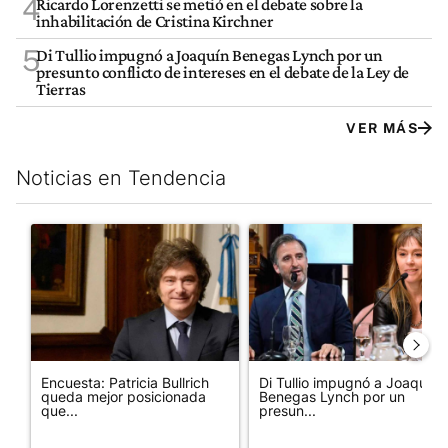
4
Ricardo Lorenzetti se metió en el debate sobre la
inhabilitación de Cristina Kirchner
5
Di Tullio impugnó a Joaquín Benegas Lynch por un
presunto conflicto de intereses en el debate de la Ley de
Tierras
VER MÁS
Noticias en Tendencia
Este listado muestra los artículos con más comentarios en los últim
Un artículo de tendencia con el título "Encuesta: Patricia Bull
Un artículo de tendencia con e
Encuesta: Patricia Bullrich
Di Tullio impugnó a Joaquín
queda mejor posicionada
Benegas Lynch por un
que...
presun...