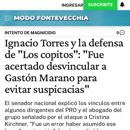
SUSCRIBITE
INGRESAR
Inicio
Ahora
Opinión
Actualidad
Política
Economía
Columnistas
Política
Pymes
Salud
INTENTO DE MAGNICIDIO
9
Ciencia
Protagonistas
Tecnología
Ignacio Torres y la defensa
Cultura
Arte
Educación
de "Los copitos": "Fue
Internacional
Clima
Deportes
CARAS
Exitoina
Turismo
acertado desvincular a
Videos
Córdoba
Reperfilar
Gastón Marano para
Business
Noticias
Caras
evitar suspicacias"
Exitoina
Gaming
Vivo
Diario del Juicio
El senador nacional explicó los vínculos entre
algunos dirigentes del PRO y el abogado del
grupo señalado por el ataque a Cristina
Kirchner. "Fue un error haber asumido ese