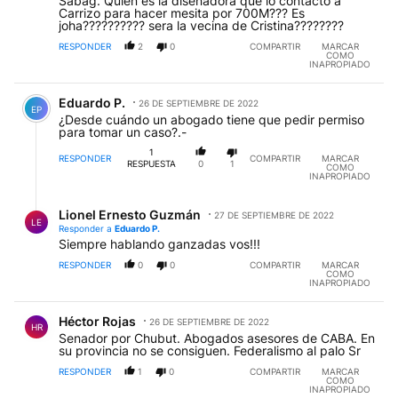
Sabag. Quien es la diseñadora que lo contacto a
Carrizo para hacer mesita por 700M??? Es
joha?????????? sera la vecina de Cristina????????
RESPONDER
2
0
COMPARTIR
MARCAR
COMO
INAPROPIADO
Comentario de Eduardo P..
Eduardo P.
26 DE SEPTIEMBRE DE 2022
EP
¿Desde cuándo un abogado tiene que pedir permiso
para tomar un caso?.-
1
RESPONDER
COMPARTIR
MARCAR
RESPUESTA
0
1
COMO
INAPROPIADO
Respuesta de Lionel Ernesto Guzmán.
Lionel Ernesto Guzmán
27 DE SEPTIEMBRE DE 2022
LE
Responder a
Eduardo P.
Siempre hablando ganzadas vos!!!
RESPONDER
0
0
COMPARTIR
MARCAR
COMO
INAPROPIADO
Comentario de Héctor Rojas.
Héctor Rojas
26 DE SEPTIEMBRE DE 2022
HR
Senador por Chubut. Abogados asesores de CABA. En
su provincia no se consiguen. Federalismo al palo Sr
RESPONDER
1
0
COMPARTIR
MARCAR
COMO
INAPROPIADO