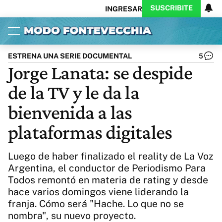
SUSCRIBITE
INGRESAR
Inicio
Ahora
Opinión
Actualidad
Política
Economía
Columnistas
Política
Pymes
Salud
ESTRENA UNA SERIE DOCUMENTAL
5
Ciencia
Protagonistas
Tecnología
Jorge Lanata: se despide
Cultura
Arte
Educación
de la TV y le da la
Internacional
Clima
Deportes
CARAS
Exitoina
Turismo
bienvenida a las
Videos
Córdoba
Reperfilar
plataformas digitales
Business
Noticias
Caras
Exitoina
Gaming
Vivo
Luego de haber finalizado el reality de La Voz
Diario del Juicio
Argentina, el conductor de Periodismo Para
Todos remontó en materia de rating y desde
hace varios domingos viene liderando la
franja. Cómo será "Hache. Lo que no se
nombra", su nuevo proyecto.