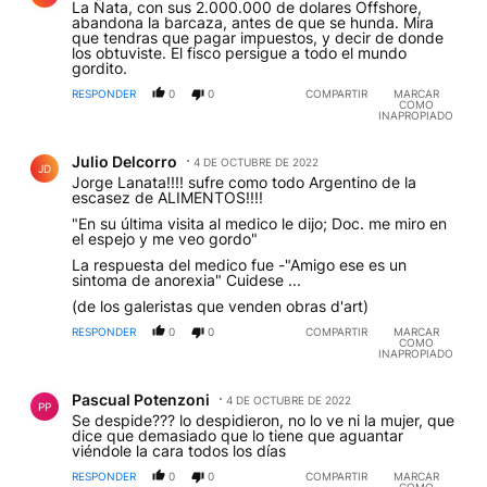
La Ñata, con sus 2.000.000 de dolares Offshore,
abandona la barcaza, antes de que se hunda. Mira
que tendras que pagar impuestos, y decir de donde
los obtuviste. El fisco persigue a todo el mundo
gordito.
RESPONDER
0
0
COMPARTIR
MARCAR
COMO
INAPROPIADO
Comentario de Julio Delcorro.
Julio Delcorro
4 DE OCTUBRE DE 2022
JD
Jorge Lanata!!!! sufre como todo Argentino de la
escasez de ALIMENTOS!!!!
"En su última visita al medico le dijo; Doc. me miro en
el espejo y me veo gordo"
La respuesta del medico fue -"Amigo ese es un
sintoma de anorexia" Cuidese ...
(de los galeristas que venden obras d'art)
RESPONDER
0
0
COMPARTIR
MARCAR
COMO
INAPROPIADO
Comentario de Pascual Potenzoni.
Pascual Potenzoni
4 DE OCTUBRE DE 2022
PP
Se despide??? lo despidieron, no lo ve ni la mujer, que
dice que demasiado que lo tiene que aguantar
viéndole la cara todos los días
RESPONDER
0
0
COMPARTIR
MARCAR
COMO