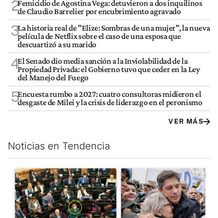
2
Femicidio de Agostina Vega: detuvieron a dos inquilinos
de Claudio Barrelier por encubrimiento agravado
3
La historia real de "Elize: Sombras de una mujer", la nueva
película de Netflix sobre el caso de una esposa que
descuartizó a su marido
4
El Senado dio media sanción a la Inviolabilidad de la
Propiedad Privada: el Gobierno tuvo que ceder en la Ley
del Manejo del Fuego
5
Encuesta rumbo a 2027: cuatro consultoras midieron el
desgaste de Milei y la crisis de liderazgo en el peronismo
VER MÁS
Noticias en Tendencia
Este listado muestra los artículos con más comentarios en los últim
Un artículo de tendencia con el título "La Rosada busca culpabl
Un artículo de tendencia con el