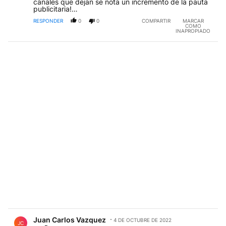
canales que dejan se nota un incremento de la pauta
publicitaria!…
RESPONDER
0
0
COMPARTIR
MARCAR
COMO
INAPROPIADO
Comentario de Juan Carlos Vazquez.
Juan Carlos Vazquez
4 DE OCTUBRE DE 2022
JC