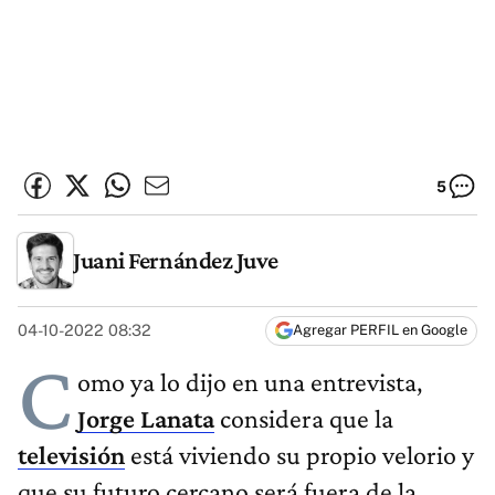
5
Juani Fernández Juve
04-10-2022 08:32
Agregar PERFIL en Google
C
omo ya lo dijo en una entrevista,
Jorge Lanata
considera que la
televisión
está viviendo su propio velorio y
que su futuro cercano será fuera de la