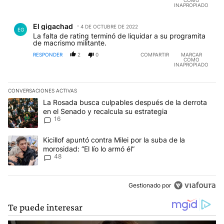
INAPROPIADO
Comentario de El gigachad.
El gigachad
4 DE OCTUBRE DE 2022
EG
La falta de rating terminó de liquidar a su programita
de macrismo militante.
RESPONDER
2
0
COMPARTIR
MARCAR
COMO
INAPROPIADO
CONVERSACIONES ACTIVAS
Este listado muestra los artículos con más comentarios en los últim
Un artículo de tendencia con el título "La Rosada busca culpables
La Rosada busca culpables después de la derrota
en el Senado y recalcula su estrategia
16
Un artículo de tendencia con el título "Kicillof apuntó contra Milei 
Kicillof apuntó contra Milei por la suba de la
morosidad: “El lío lo armó él”
48
Gestionado por