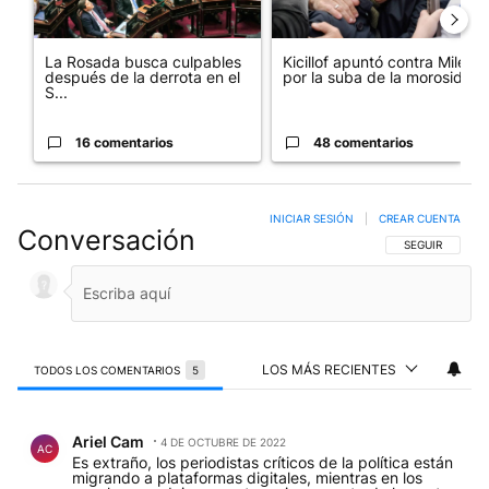
La Rosada busca culpables
Kicillof apuntó contra Milei
después de la derrota en el
por la suba de la morosida...
S...
16 comentarios
48 comentarios
INICIAR SESIÓN
|
CREAR CUENTA
Conversación
SIGA ESTA CO
SEGUIR
LOS MÁS RECIENTES
TODOS LOS COMENTARIOS
5
Todos los comentarios
Comentario de Ariel Cam.
Ariel Cam
4 DE OCTUBRE DE 2022
AC
Es extraño, los periodistas críticos de la política están
migrando a plataformas digitales, mientras en los