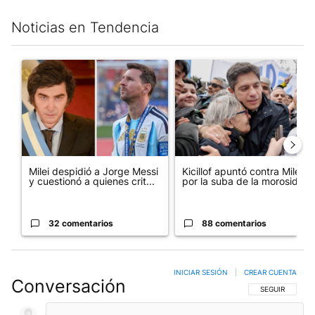
Noticias en Tendencia
Este listado muestra los artículos con más comentarios en los últim
Un artículo de tendencia con el título "Milei despidió a Jorge 
Un artículo de tendencia con el
Milei despidió a Jorge Messi
Kicillof apuntó contra Milei
y cuestionó a quienes crit...
por la suba de la morosida...
32 comentarios
88 comentarios
INICIAR SESIÓN
|
CREAR CUENTA
Conversación
SIGA ESTA CO
SEGUIR