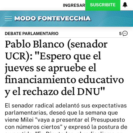
SUSCRIBITE
INGRESAR
Inicio
Ahora
Opinión
Actualidad
Política
Economía
Columnistas
Política
Pymes
Salud
DEBATE PARLAMENTARIO
5
Ciencia
Protagonistas
Tecnología
Pablo Blanco (senador
Cultura
Arte
Educación
UCR): "Espero que el
Internacional
Clima
Deportes
CARAS
Exitoina
Turismo
jueves se apruebe el
Videos
Córdoba
Reperfilar
financiamiento educativo
Business
Noticias
Caras
y el rechazo del DNU"
Exitoina
Gaming
Vivo
Diario del Juicio
El senador radical adelantó sus expectativas
parlamentarias, deseó que la semana que
viene Milei "vaya a presentar el Presupuesto
con números ciertos" y expresó la postura de