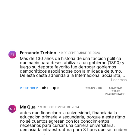
Comentario de Fernando Trebino.
Fernando Trebino
9 DE SEPTIEMBRE DE 2024
FT
Más de 130 años de historia de una facción política
que nació para desestabilizar a un gobierno (1890) y
luego su deporte favorito fue derrocar gobiernos
democráticos asociándose con la milicada de turno.
De esta casta adherida a la Internacional Socialista,
no se puede esperar menos que soliviantamiento y
Leer mas
destrucción.
RESPONDER
1
0
COMPARTIR
MARCAR
COMO
INAPROPIADO
Comentario de Ma Qua.
Ma Qua
9 DE SEPTIEMBRE DE 2024
MQ
antes que financiar a la universidad, financiaría la
educación primaria y secundaria, porque a este ritmo
no sé cuantos egresan con los conocimientos
necesarios para cursar una carrera universitaria.
demasiada infraestructura para 3 tipos que se reciben