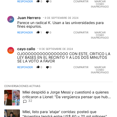
RESPONDER
0
0
COMPARTIR
MARCAR
COMO
INAPROPIADO
Comentario de Juan Herrero.
Juan Herrero
9 DE SEPTIEMBRE DE 2024
JH
Parece un radical K. Usan a las universidades para
fines espurios.
RESPONDER
1
0
COMPARTIR
MARCAR
COMO
INAPROPIADO
Comentario de cayo callo.
cayo callo
9 DE SEPTIEMBRE DE 2024
CC
OJOOOOOOOOOOOOOOOO CON ESTE, CRITICO LA
LEY BASES EN EL RECINTO Y A LOS DOS MINUTOS
SE LA VOTO A FAVOR
RESPONDER
0
0
COMPARTIR
MARCAR
COMO
INAPROPIADO
CONVERSACIONES ACTIVAS
Este listado muestra los artículos con más comentarios en los últim
Un artículo de tendencia con el título "Milei despidió a Jorge Mes
Milei despidió a Jorge Messi y cuestionó a quienes
criticaron a Lionel: “Da vergüenza pensar que hubo
32
anti-Messi”
Un artículo de tendencia con el título "Milei, listo para 'atajar' 
Milei, listo para 'atajar' corridas: posteó que
"Argentina tendrá entre US$ 60 y 70 mil millones"