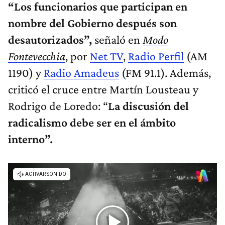
“Los funcionarios que participan en
nombre del Gobierno después son
desautorizados”,
señaló en
Modo
Fontevecchia
, por
Net TV
,
Radio Perfil
(AM
1190) y
Radio Amadeus
(FM 91.1). Además,
criticó el cruce entre Martín Lousteau y
Rodrigo de Loredo: “
La discusión del
radicalismo debe ser en el ámbito
interno”.