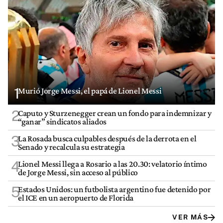
1
Murió Jorge Messi, el papá de Lionel Messi
2
Caputo y Sturzenegger crean un fondo para indemnizar y
“ganar” sindicatos aliados
3
La Rosada busca culpables después de la derrota en el
Senado y recalcula su estrategia
4
Lionel Messi llega a Rosario a las 20.30: velatorio íntimo
de Jorge Messi, sin acceso al público
5
Estados Unidos: un futbolista argentino fue detenido por
el ICE en un aeropuerto de Florida
VER MÁS