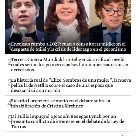
Encuesta rumbo a 2027: cuatro consultoras midieron el
1
desgaste de Milei y la crisis de liderazgo en el peronismo
Tercera Guerra Mundial: la inteligencia artificial reveló
2
cuáles serían los primeros países latinoamericanos en ser
derrotados
La historia real de "Elize: Sombras de una mujer", la nueva
3
película de Netflix sobre el caso de una esposa que
descuartizó a su marido
Ricardo Lorenzetti se metió en el debate sobre la
4
inhabilitación de Cristina Kirchner
Di Tullio impugnó a Joaquín Benegas Lynch por un
5
presunto conflicto de intereses en el debate de la Ley de
Tierras