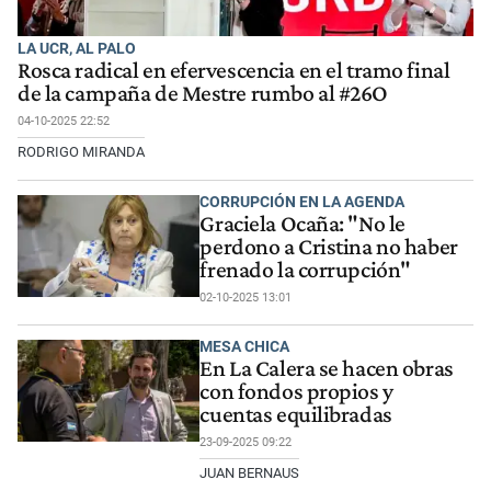
LA UCR, AL PALO
Rosca radical en efervescencia en el tramo final
de la campaña de Mestre rumbo al #26O
04-10-2025 22:52
RODRIGO MIRANDA
CORRUPCIÓN EN LA AGENDA
Graciela Ocaña: "No le
perdono a Cristina no haber
frenado la corrupción"
02-10-2025 13:01
MESA CHICA
En La Calera se hacen obras
con fondos propios y
cuentas equilibradas
23-09-2025 09:22
JUAN BERNAUS