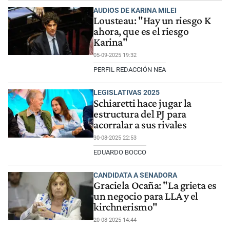
AUDIOS DE KARINA MILEI
Lousteau: "Hay un riesgo K
ahora, que es el riesgo
Karina"
05-09-2025 19:32
PERFIL REDACCIÓN NEA
LEGISLATIVAS 2025
Schiaretti hace jugar la
estructura del PJ para
acorralar a sus rivales
30-08-2025 22:53
EDUARDO BOCCO
CANDIDATA A SENADORA
Graciela Ocaña: "La grieta es
un negocio para LLA y el
kirchnerismo"
20-08-2025 14:44