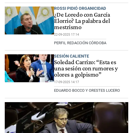
ROSSI PIDIÓ ORGANICIDAD
¿De Loredo con García
Elorrio? La palabra del
mestrismo
22-09-2025 17:14
PERFIL REDACCIÓN CÓRDOBA
SESIÓN CALIENTE
Soledad Carrizo: “Esta es
una sesión con rumores y
olores a golpismo”
17-09-2025 14:17
EDUARDO BOCCO Y ORESTES LUCERO