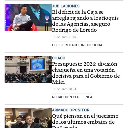
JUBILACIONES
El déficit de la Caja se
arregla rajando a los ñoquis
de las Agencias, aseguró
Rodrigo de Loredo
18-12-2025 11:46
PERFIL REDACCIÓN CÓRDOBA
CHACO
Presupuesto 2026: división
chaqueña en una votación
decisiva para el Gobierno de
Milei
18-12-2025 10:04
REDACCIÓN PERFIL NEA
ARMADO OPOSITOR
Qué piensan en el juecismo
de los últimos embates de
De Loredo