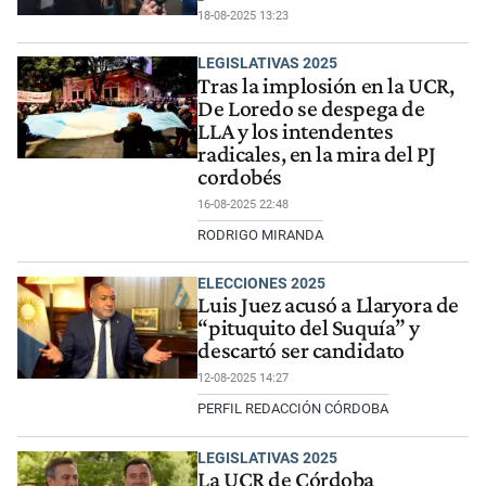
18-08-2025 13:23
LEGISLATIVAS 2025
Tras la implosión en la UCR,
De Loredo se despega de
LLA y los intendentes
radicales, en la mira del PJ
cordobés
16-08-2025 22:48
RODRIGO MIRANDA
ELECCIONES 2025
Luis Juez acusó a Llaryora de
“pituquito del Suquía” y
descartó ser candidato
12-08-2025 14:27
PERFIL REDACCIÓN CÓRDOBA
LEGISLATIVAS 2025
La UCR de Córdoba