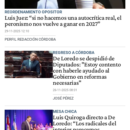
REORDENAMIENTO OPOSITOR
Luis Juez: “si no hacemos una autocrítica real, el
peronismo nos vuelve a ganar en 2027”
29-11-2025 12:10
PERFIL REDACCIÓN CÓRDOBA
REGRESO A CÓRDOBA
De Loredo se despidió de
Diputados: "Estoy contento
con haberle ayudado al
Gobierno en reformas
necesarias"
26-11-2025 08:01
JOSÉ PÉREZ
MESA CHICA
Luis Quiroga directo a De
Loredo: “Los radicales del
interior parecemos