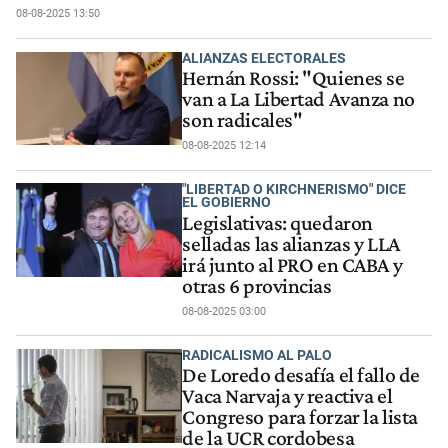
08-08-2025 13:50
ALIANZAS ELECTORALES
Hernán Rossi: "Quienes se
van a La Libertad Avanza no
son radicales"
08-08-2025 12:14
"LIBERTAD O KIRCHNERISMO" DICE
EL GOBIERNO
Legislativas: quedaron
selladas las alianzas y LLA
irá junto al PRO en CABA y
otras 6 provincias
08-08-2025 03:00
RADICALISMO AL PALO
De Loredo desafía el fallo de
Vaca Narvaja y reactiva el
Congreso para forzar la lista
de la UCR cordobesa