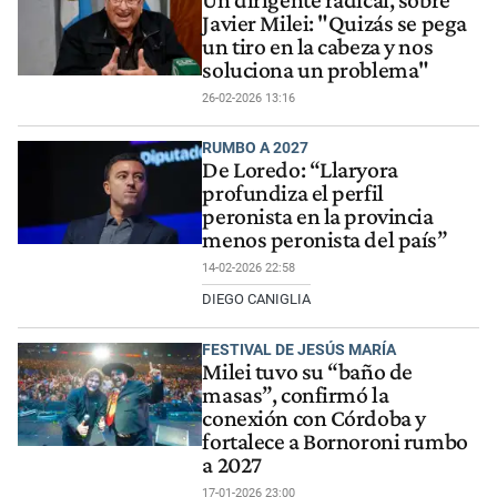
Un dirigente radical, sobre
Javier Milei: "Quizás se pega
un tiro en la cabeza y nos
soluciona un problema"
26-02-2026 13:16
RUMBO A 2027
De Loredo: “Llaryora
profundiza el perfil
peronista en la provincia
menos peronista del país”
14-02-2026 22:58
DIEGO CANIGLIA
FESTIVAL DE JESÚS MARÍA
Milei tuvo su “baño de
masas”, confirmó la
conexión con Córdoba y
fortalece a Bornoroni rumbo
a 2027
17-01-2026 23:00