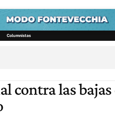
Columnistas
Política
Pymes
Salud
Internacional
Clima
Deportes
Business
Noticias
Caras
l contra las bajas 
o