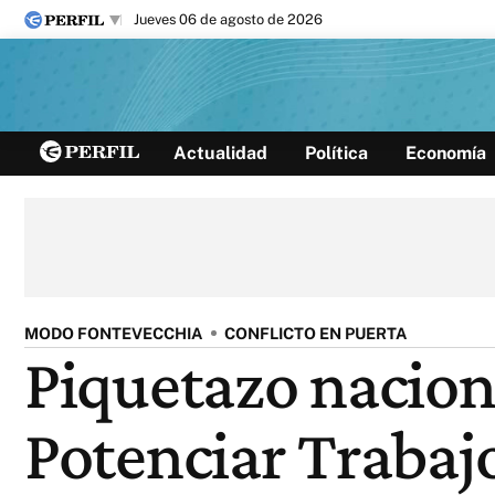
jueves 06 de agosto de 2026
Últimas noticias
Actualidad
Política
Economía
Inicio
Ahora
Opinión
Cultura
Arte
Educación
Videos
Córdoba
Reperfilar
Diario del Juicio
MODO FONTEVECCHIA
CONFLICTO EN PUERTA
Piquetazo naciona
Potenciar Trabaj