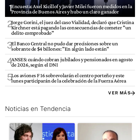
1
Encuesta: Axel Kicillof y Javier Milei fueron medidos en la
Provincia de Buenos Aires y hubo un claro ganador
2
Jorge Gorini, el juez del caso Vialidad, declaró que Cristina
Kirchner está pagando las consecuencias de cometer "un
delito comprobado"
3
El Banco Central no pudo dar precisiones sobre un
sobrante de $4 billones: "En algún lado están"
4
ANSES: cuándo cobran jubilados y pensionados en agosto
de 2026, según el DNI
5
Los aviones F 16 sobrevolarán el centro porteño y este
lunes participarán de la celebración de la Fuerza Aérea
VER MÁS
Noticias en Tendencia
Este listado muestra los artículos con más comentarios en los últim
Un artículo de tendencia con el título "Javier Milei celebra la j
Un artículo de tendencia con e