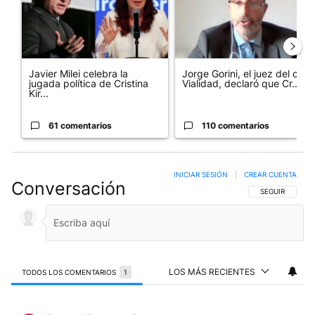
Javier Milei celebra la
Jorge Gorini, el juez del caso
jugada política de Cristina
Vialidad, declaró que Cr...
Kir...
61 comentarios
110 comentarios
INICIAR SESIÓN
|
CREAR CUENTA
Conversación
SIGA ESTA CO
SEGUIR
LOS MÁS RECIENTES
TODOS LOS COMENTARIOS
1
Todos los comentarios
Comentario de Pascual Potenzoni.