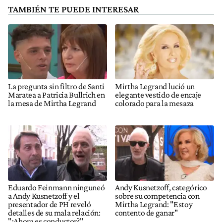
TAMBIÉN TE PUEDE INTERESAR
La pregunta sin filtro de Santi
Mirtha Legrand lució un
Maratea a Patricia Bullrich en
elegante vestido de encaje
la mesa de Mirtha Legrand
colorado para la mesaza
Eduardo Feinmann ninguneó
Andy Kusnetzoff, categórico
a Andy Kusnetzoff y el
sobre su competencia con
presentador de PH reveló
Mirtha Legrand: "Estoy
detalles de su mala relación:
contento de ganar"
"¿Ahora es conductor?"