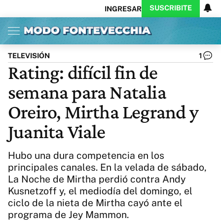
SUSCRIBITE
INGRESAR
Inicio
Ahora
Opinión
Actualidad
Política
Economía
Columnistas
Política
Pymes
Salud
TELEVISIÓN
1
Ciencia
Protagonistas
Tecnología
Rating: difícil fin de
Cultura
Arte
Educación
semana para Natalia
Internacional
Clima
Deportes
CARAS
Exitoina
Turismo
Oreiro, Mirtha Legrand y
Videos
Córdoba
Reperfilar
Juanita Viale
Business
Noticias
Caras
Exitoina
Gaming
Vivo
Hubo una dura competencia en los
Diario del Juicio
principales canales. En la velada de sábado,
La Noche de Mirtha perdió contra Andy
Kusnetzoff y, el mediodía del domingo, el
ciclo de la nieta de Mirtha cayó ante el
programa de Jey Mammon.