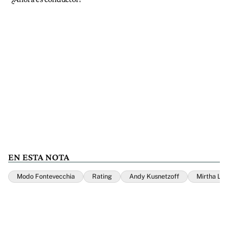
EN ESTA NOTA
Modo Fontevecchia
Rating
Andy Kusnetzoff
Mirtha Le