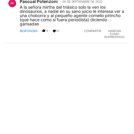
Pascual Potenzoni
26 DE SEPTIEMBRE DE 2022
PP
A la señora mirtha del triásico solo la ven los
dinosaurios, a nadie en su sano juicio le interesa ver a
una choborra y al pequeño agente cornelio pirincho
(que hace como si fuera periodista) diciendo
gansadas
RESPONDER
0
0
COMPARTIR
MARCAR
COMO
INAPROPIADO