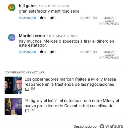
Comentario de bill gates.
bill gates
9 DE MAYO DE 2023
BG
gran estafador y mentiroso serial
RESPONDER
0
0
COMPARTIR
MARCAR
COMO
INAPROPIADO
Comentario de Martin Lerma.
Martin Lerma
9 DE MAYO DE 2023
ML
hay muchos infelices dispuestos a tirar el dinero en
este estafador.
RESPONDER
0
0
COMPARTIR
MARCAR
COMO
INAPROPIADO
CONVERSACIONES ACTIVAS
Este listado muestra los artículos con más comentarios en los últim
Un artículo de tendencia con el título "Los gobernadores marcan l
Los gobernadores marcan límites a Milei y Massa
reaparece en la trastienda de las negociaciones
84
Un artículo de tendencia con el título ""El tigre y el león": el eu
"El tigre y el león": el eufórico cruce entre Milei y el
nuevo presidente de Colombia bajo un clima de
33
máxima tensión
Gestionado por