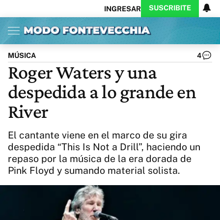
SUSCRIBITE
INGRESAR
Inicio
Ahora
Opinión
Actualidad
Política
Economía
Columnistas
Política
Pymes
Salud
MÚSICA
4
Ciencia
Protagonistas
Tecnología
Roger Waters y una
Cultura
Arte
Educación
despedida a lo grande en
Internacional
Clima
Deportes
CARAS
Exitoina
Turismo
River
Videos
Córdoba
Reperfilar
Business
Noticias
Caras
El cantante viene en el marco de su gira
Exitoina
Gaming
Vivo
despedida “This Is Not a Drill”, haciendo un
repaso por la música de la era dorada de
Diario del Juicio
Pink Floyd y sumando material solista.