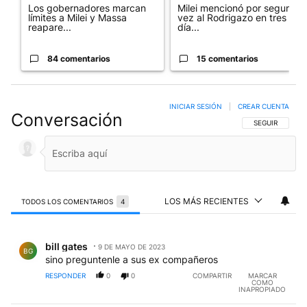
Los gobernadores marcan
Milei mencionó por segunda
límites a Milei y Massa
vez al Rodrigazo en tres
reapare...
día...
84 comentarios
15 comentarios
INICIAR SESIÓN
|
CREAR CUENTA
Conversación
SIGA ESTA CO
SEGUIR
LOS MÁS RECIENTES
TODOS LOS COMENTARIOS
4
Todos los comentarios
Comentario de bill gates.
bill gates
9 DE MAYO DE 2023
BG
sino preguntenle a sus ex compañeros
RESPONDER
0
0
COMPARTIR
MARCAR
COMO
INAPROPIADO