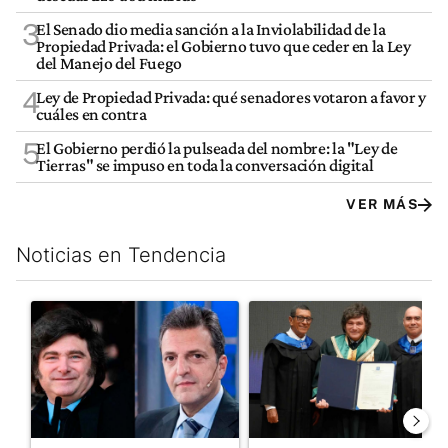
3
El Senado dio media sanción a la Inviolabilidad de la
Propiedad Privada: el Gobierno tuvo que ceder en la Ley
del Manejo del Fuego
4
Ley de Propiedad Privada: qué senadores votaron a favor y
cuáles en contra
5
El Gobierno perdió la pulseada del nombre: la "Ley de
Tierras" se impuso en toda la conversación digital
VER MÁS
Noticias en Tendencia
Este listado muestra los artículos con más comentarios en los últim
Un artículo de tendencia con el título "Los gobernadores marcan
Un artículo de tendencia con e