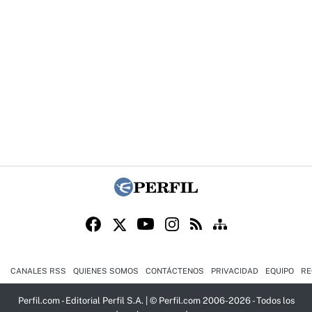
CANALES RSS
QUIENES SOMOS
CONTÁCTENOS
PRIVACIDAD
EQUIPO
RE
Perfil.com - Editorial Perfil S.A.
| © Perfil.com 2006-2026 - Todos los