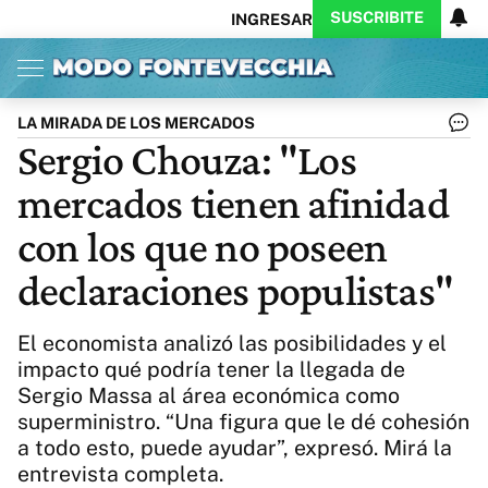
SUSCRIBITE
INGRESAR
Inicio
Ahora
Opinión
Actualidad
Política
Economía
Columnistas
Política
Pymes
Salud
LA MIRADA DE LOS MERCADOS
Ciencia
Protagonistas
Tecnología
Sergio Chouza: "Los
Cultura
Arte
Educación
mercados tienen afinidad
Internacional
Clima
Deportes
CARAS
Exitoina
Turismo
con los que no poseen
Videos
Córdoba
Reperfilar
declaraciones populistas"
Business
Noticias
Caras
Exitoina
Gaming
Vivo
El economista analizó las posibilidades y el
Diario del Juicio
impacto qué podría tener la llegada de
Sergio Massa al área económica como
superministro. “Una figura que le dé cohesión
a todo esto, puede ayudar”, expresó. Mirá la
entrevista completa.