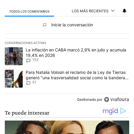
LOS MÁS RECIENTES
TODOS LOS COMENTARIOS
Todos los comentarios
Inicie la conversación
CONVERSACIONES ACTIVAS
Este listado muestra los artículos con más comentarios en los últim
Un artículo de tendencia con el título "La inflación en CABA mar
La inflación en CABA marcó 2,9% en julio y acumula
19,4% en 2026
153
Un artículo de tendencia con el título "Para Natalia Volosin el re
Para Natalia Volosin el reclamo de la Ley de Tierras
generó "una trasversalidad social como la bandera
51
de Malvinas"
Gestionado por