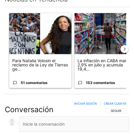
Este listado muestra los artículos con más comentarios en los últim
Un artículo de tendencia con el título "Para Natalia Volosin el
Un artículo de tendencia con 
Para Natalia Volosin el
La inflación en CABA marcó
reclamo de la Ley de Tierras
2,9% en julio y acumula
ge...
19,4...
51 comentarios
153 comentarios
INICIAR SESIÓN
|
CREAR CUENTA
Conversación
SIGA ESTA CO
SEGUIR