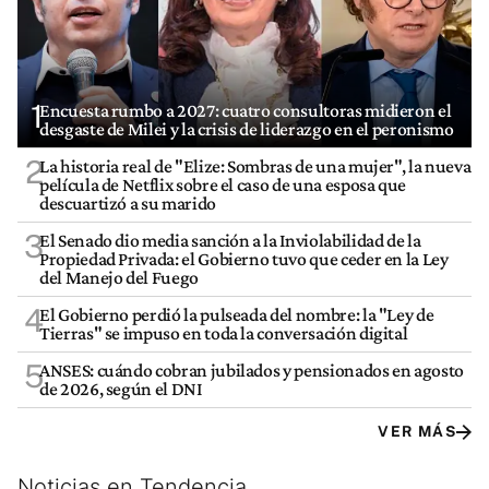
1
Encuesta rumbo a 2027: cuatro consultoras midieron el
desgaste de Milei y la crisis de liderazgo en el peronismo
2
La historia real de "Elize: Sombras de una mujer", la nueva
película de Netflix sobre el caso de una esposa que
descuartizó a su marido
3
El Senado dio media sanción a la Inviolabilidad de la
Propiedad Privada: el Gobierno tuvo que ceder en la Ley
del Manejo del Fuego
4
El Gobierno perdió la pulseada del nombre: la "Ley de
Tierras" se impuso en toda la conversación digital
5
ANSES: cuándo cobran jubilados y pensionados en agosto
de 2026, según el DNI
VER MÁS
Noticias en Tendencia