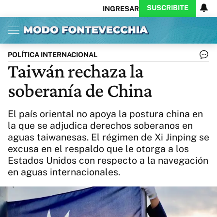
SUSCRIBITE
INGRESAR
Inicio
Ahora
Opinión
Actualidad
Política
Economía
Columnistas
Política
Pymes
Salud
POLÍTICA INTERNACIONAL
Ciencia
Protagonistas
Tecnología
Taiwán rechaza la
Cultura
Arte
Educación
soberanía de China
Internacional
Clima
Deportes
CARAS
Exitoina
Turismo
El país oriental no apoya la postura china en
Videos
Córdoba
Reperfilar
la que se adjudica derechos soberanos en
Business
Noticias
Caras
aguas taiwanesas. El régimen de Xi Jinping se
Exitoina
Gaming
Vivo
excusa en el respaldo que le otorga a los
Diario del Juicio
Estados Unidos con respecto a la navegación
en aguas internacionales.