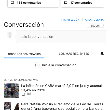
185 comentarios
17 comentarios
INICIAR SESIÓN
|
CREAR CUENTA
Conversación
SIGA ESTA CO
SEGUIR
LOS MÁS RECIENTES
TODOS LOS COMENTARIOS
Todos los comentarios
Inicie la conversación
CONVERSACIONES ACTIVAS
Este listado muestra los artículos con más comentarios en los últim
Un artículo de tendencia con el título "La inflación en CABA mar
La inflación en CABA marcó 2,9% en julio y acumula
19,4% en 2026
185
Un artículo de tendencia con el título "Para Natalia Volosin el re
Para Natalia Volosin el reclamo de la Ley de Tierras
generó "una trasversalidad social como la bandera