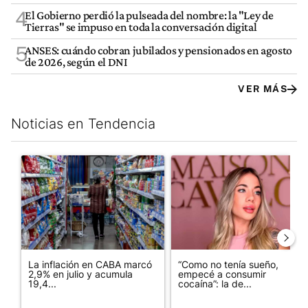
4
El Gobierno perdió la pulseada del nombre: la "Ley de
Tierras" se impuso en toda la conversación digital
5
ANSES: cuándo cobran jubilados y pensionados en agosto
de 2026, según el DNI
VER MÁS
Noticias en Tendencia
Este listado muestra los artículos con más comentarios en los últim
Un artículo de tendencia con el título "La inflación en CABA m
Un artículo de tendencia con e
La inflación en CABA marcó
“Como no tenía sueño,
2,9% en julio y acumula
empecé a consumir
19,4...
cocaína”: la de...