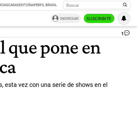
ICIAS
CARAS
EXITOÍNA
PERFIL BRASIL
INGRESAR
SUSCRIBITE
1
Ra
al que pone en
30
|
DF
ica
os, esta vez con una serie de shows en el