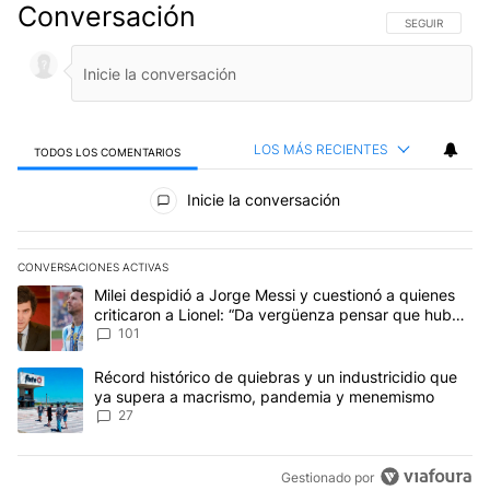
Conversación
SIGA ESTA CO
SEGUIR
LOS MÁS RECIENTES
TODOS LOS COMENTARIOS
Todos los comentarios
Inicie la conversación
CONVERSACIONES ACTIVAS
Este listado muestra los artículos con más comentarios en los últim
Un artículo de tendencia con el título "Milei despidió a Jorge Mes
Milei despidió a Jorge Messi y cuestionó a quienes
criticaron a Lionel: “Da vergüenza pensar que hubo
anti-Messi”
101
Un artículo de tendencia con el título "Récord histórico de quie
Récord histórico de quiebras y un industricidio que
ya supera a macrismo, pandemia y menemismo
27
Gestionado por