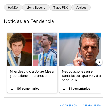
HANDA
MAria Becerra
Tiago PZK
Vuelves
Noticias en Tendencia
Este listado muestra los artículos con más comentarios en los últim
Un artículo de tendencia con el título "Milei despidió a Jorge 
Un artículo de tendencia con 
Milei despidió a Jorge Messi
Negociaciones en el
y cuestionó a quienes crit...
Senado: por qué volvió a
sonar el n...
101 comentarios
31 comentarios
INICIAR SESIÓN
|
CREAR CUENTA