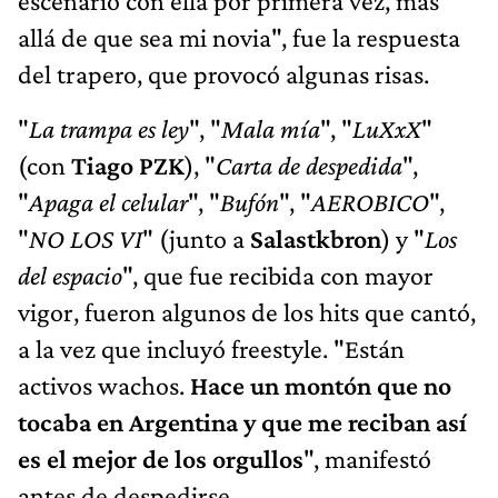
escenario con ella por primera vez, más
allá de que sea mi novia", fue la respuesta
del trapero, que provocó algunas risas.
"
La trampa es ley
", "
Mala mía
", "
LuXxX
"
(con
Tiago PZK
), "
Carta de despedida
",
"
Apaga el celular
", "
Bufón
", "
AEROBICO
",
"
NO LOS VI
" (junto a
Salastkbron
) y "
Los
del espacio
", que fue recibida con mayor
vigor, fueron algunos de los hits que cantó,
a la vez que incluyó freestyle. "Están
activos wachos.
Hace un montón que no
tocaba en Argentina y que me reciban así
es el mejor de los orgullos
", manifestó
antes de despedirse.