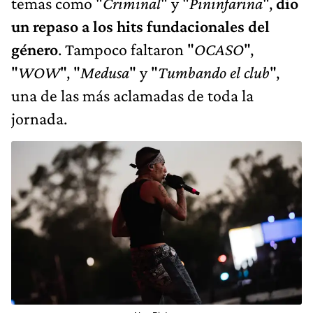
temas como "
Criminal
" y "
Pininfarina
",
dio
un repaso a los hits fundacionales del
género
. Tampoco faltaron "
OCASO
",
"
WOW
", "
Medusa
" y "
Tumbando el club
",
una de las más aclamadas de toda la
jornada.