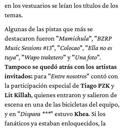
en los vestuarios se leían los títulos de los
temas.
Algunas de las pistas que más se
destacaron fueron "
Mamichula
", "
BZRP
Music Sessions #13
", "
Colocao
", "
Ella no es
tuya
", "
Wapo traketero
" y "
Una foto
".
Tampoco se quedó atrás con los artistas
invitados:
para "
Entre nosotros
" contó con
la participación especial de
Tiago PZK
y
Lit Killah
, quienes entraron y salieron de
escena en una de las bicicletas del equipo,
y en "
Dispara ***
" estuvo
Khea
. Si los
fanáticos ya estaban enloquecidos, la