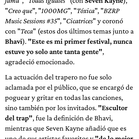
fama
", "
Todas iguales
" (con
Seven Kayne
),
"
Creo que
", "
1000MG
", "
Tóxica
", "
BZRP
Music Sessions #35
", "
Cicatrices
" y coronó
con "
Teca
" (estos dos últimos temas junto a
Bhavi
).
"Este es mi primer festival, nunca
estuve yo solo ante tanta gente"
,
agradeció emocionado.
La actuación del trapero no fue solo
aclamada por el público, que se encargó de
poguear y gritar en todas las canciones,
sino también por los invitados.
"Escultor
del trap"
, fue la definición de Bhavi,
mientras que Seven Kayne añadió que es
uno de sus artistas favoritos y
"de lo mejor