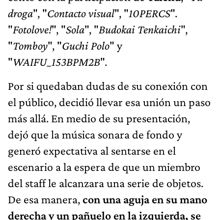
droga
", "
Contacto visual
", "
10PERCS
".
"
Fotolove!
", "
Sola
", "
Budokai Tenkaichi
",
"
Tomboy
", "
Guchi Polo
" y
"
WAIFU_153BPM2B
".
Por si quedaban dudas de su conexión con
el público, decidió llevar esa unión un paso
más allá. En medio de su presentación,
dejó que la música sonara de fondo y
generó expectativa al sentarse en el
escenario a la espera de que un miembro
del staff le alcanzara una serie de objetos.
De esa manera,
con una aguja en su mano
derecha y un pañuelo en la izquierda, se