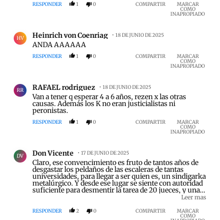
RESPONDER
1
0
COMPARTIR
MARCAR
COMO
INAPROPIADO
Comentario de Heinrich von Coenriag.
Heinrich von Coenriag
18 DE JUNIO DE 2025
HV
ANDA AAAAAA
RESPONDER
1
0
COMPARTIR
MARCAR
COMO
INAPROPIADO
Comentario de RAFAEL rodriguez.
RAFAEL rodriguez
18 DE JUNIO DE 2025
RR
Van a tener q esperar 4 a 6 años, rezen x las otras
causas. Además los K no eran justicialistas ni
peronistas.
RESPONDER
1
0
COMPARTIR
MARCAR
COMO
INAPROPIADO
Comentario de Don Vicente.
Don Vicente
17 DE JUNIO DE 2025
DV
Claro, ese convencimiento es fruto de tantos años de
desgastar los peldaños de las escaleras de tantas
universidades, para llegar a ser quien es, un sindigarka
metalúrgico. Y desde ese lugar se siente con autoridad
suficiente para desmentir la tarea de 20 jueces, y una
docena de fiscales. Supongo que habrá integrado el
Leer mas
equipo de defensores con beraldi y dalbón. Así es como
se le falta el respeto a las instituciones. Sobre todo
RESPONDER
2
0
COMPARTIR
MARCAR
COMO
cuando no resuelven como al delincuente le gustaría.