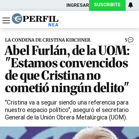
SUSCRIBITE
INGRESAR
Política
Economía
Actualidad
LA CONDENA DE CRISTINA KIRCHNER
5
Abel Furlán, de la UOM:
"Estamos convencidos
de que Cristina no
cometió ningún delito"
"Cristina va a seguir siendo una referencia para
nuestro espacio político", aseguró el secretario
General de la Unión Obrera Metalúrgica (UOM).