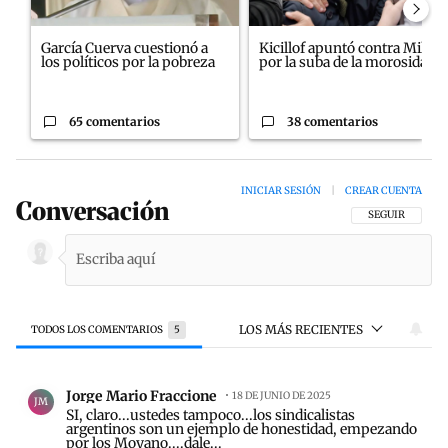
García Cuerva cuestionó a
Kicillof apuntó contra Milei
los políticos por la pobreza
por la suba de la morosida...
65 comentarios
38 comentarios
INICIAR SESIÓN
|
CREAR CUENTA
Conversación
SIGA ESTA CON
SEGUIR
LOS MÁS RECIENTES
TODOS LOS COMENTARIOS
5
Todos los comentarios
Comentario de Jorge Mario Fraccione.
Jorge Mario Fraccione
18 DE JUNIO DE 2025
JM
SI, claro...ustedes tampoco...los sindicalistas
argentinos son un ejemplo de honestidad, empezando
por los Moyano....dale...