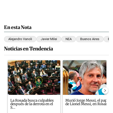
En esta Nota
Alejandro Vanoli
Javier Milei
NEA
Buenos Aires
Ban
Noticias en Tendencia
Este listado muestra los artículos con más comentarios en los últim
Un artículo de tendencia con el título "La Rosada busca culpables
Un artículo de tendencia con el
La Rosada busca culpables
Murió Jorge Messi, el papá
después de la derrota en el
de Lionel Messi, en Rosario
S...