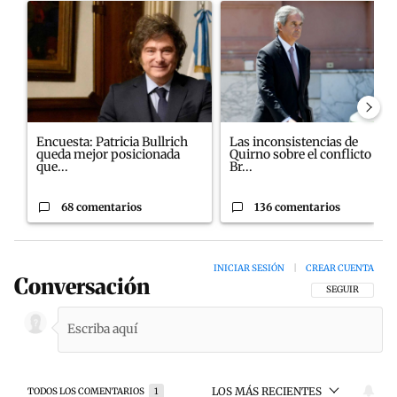
Un artículo de tendencia con el título "Encuesta: Patricia Bullr
Un artículo de tendencia con el
Encuesta: Patricia Bullrich
Las inconsistencias de
queda mejor posicionada
Quirno sobre el conflicto con
que...
Br...
68 comentarios
136 comentarios
INICIAR SESIÓN
|
CREAR CUENTA
Conversación
SIGA ESTA CON
SEGUIR
LOS MÁS RECIENTES
TODOS LOS COMENTARIOS
1