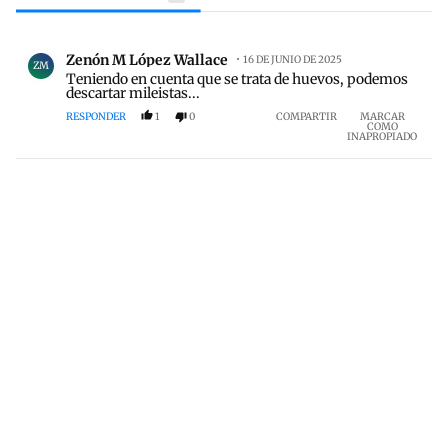
Todos los comentarios
Comentario de Zenón M López Wallace.
Zenón M López Wallace
16 DE JUNIO DE 2025
ZM
Teniendo en cuenta que se trata de huevos, podemos
descartar mileistas...
RESPONDER
1
0
COMPARTIR
MARCAR
COMO
INAPROPIADO