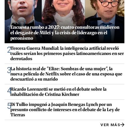
1
Encuesta rumbo a 2027: cuatro consultoras midieron
el desgaste de Milei y la crisis de liderazgo en el
peronismo
2
Tercera Guerra Mundial: la inteligencia artificial reveló
cuáles serían los primeros países latinoamericanos en ser
derrotados
3
La historia real de "Elize: Sombras de una mujer", la
nueva película de Netflix sobre el caso de una esposa que
descuartizó a su marido
4
Ricardo Lorenzetti se metió en el debate sobre la
inhabilitación de Cristina Kirchner
5
Di Tullio impugnó a Joaquín Benegas Lynch por un
presunto conflicto de intereses en el debate de la Ley de
Tierras
VER MÁS