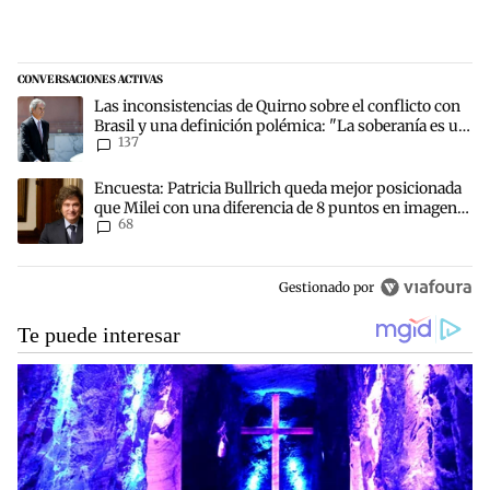
CONVERSACIONES ACTIVAS
Este listado muestra los artículos con más comentarios en los últim
Un artículo de tendencia con el título "Las inconsistencias de Quir
Las inconsistencias de Quirno sobre el conflicto con
Brasil y una definición polémica: "La soberanía es un
137
concepto antiguo"
Un artículo de tendencia con el título "Encuesta: Patricia Bullric
Encuesta: Patricia Bullrich queda mejor posicionada
que Milei con una diferencia de 8 puntos en imagen
68
negativa
Gestionado por