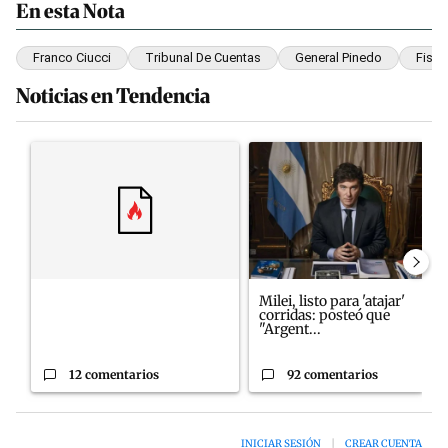
En esta Nota
Franco Ciucci
Tribunal De Cuentas
General Pinedo
Fisca
Noticias en Tendencia
Este listado muestra los artículos con más comentarios en los últim
Un artículo de tendencia con el título "" con 12 comentarios.
Un artículo de tendencia con el
Milei, listo para 'atajar'
corridas: posteó que
"Argent...
12 comentarios
92 comentarios
INICIAR SESIÓN
|
CREAR CUENTA