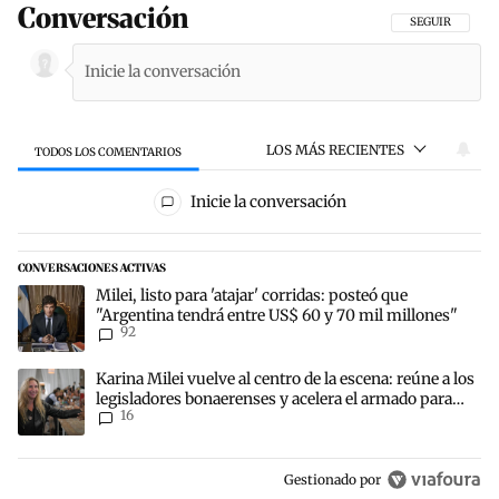
Conversación
SIGA ESTA CON
SEGUIR
LOS MÁS RECIENTES
TODOS LOS COMENTARIOS
Todos los comentarios
Inicie la conversación
CONVERSACIONES ACTIVAS
Este listado muestra los artículos con más comentarios en los últim
Un artículo de tendencia con el título "Milei, listo para 'atajar' c
Milei, listo para 'atajar' corridas: posteó que
"Argentina tendrá entre US$ 60 y 70 mil millones"
92
Un artículo de tendencia con el título "Karina Milei vuelve al centr
Karina Milei vuelve al centro de la escena: reúne a los
legisladores bonaerenses y acelera el armado para
16
2027
Gestionado por