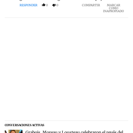
RESPONDER
0
0
COMPARTIR
MARCAR
COMO
INAPROPIADO
CONVERSACIONES ACTIVAS
Este listado muestra los artículos con más comentarios en los últim
Un artículo de tendencia con el título "Grabois, Moreau y Lousteau 
Grabois, Moreau y Lousteau celebraron el revés del