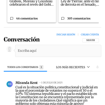
Grabois, Moreau y Lousteau
Ley de Tierras: ante el riesgo
celebraron el revés del Gobi...
de derrota en el Senado,...
46 comentarios
305 comentarios
INICIAR SESIÓN
|
CREAR CUENTA
Conversación
SIGA ESTA CON
SEGUIR
LOS MÁS RECIENTES
TODOS LOS COMENTARIOS
1
Todos los comentarios
Comentario de Miranda Kent.
Miranda Kent
1 DE JULIO DE 2025
MK
Cual es la situaciòn politica,constitucional y judicial en
la que el porcentaje de votantes no supera el 30 o el
40% ?El sistema republicano y el pacto establecido en
la Constitucion no se encuentra representado por la
mayoria de los ciudadanos.Què significa que un
gobierno solo obtenga esta minorìa de apoyo?