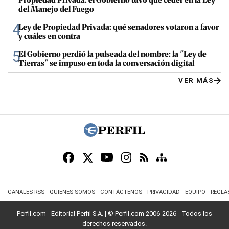
del Manejo del Fuego
4
Ley de Propiedad Privada: qué senadores votaron a favor
y cuáles en contra
5
El Gobierno perdió la pulseada del nombre: la "Ley de
Tierras" se impuso en toda la conversación digital
VER MÁS
CANALES RSS
QUIENES SOMOS
CONTÁCTENOS
PRIVACIDAD
EQUIPO
REGLA
Perfil.com - Editorial Perfil S.A.
| © Perfil.com 2006-2026 - Todos los
derechos reservados.