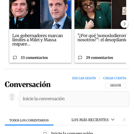
Los gobernadores marcan
"¿Por qué 'nonoslodieron' a
límites a Milei y Massa
nosotros?": el desopilante ...
reapare...
33 comentarios
29 comentarios
INICIAR SESIÓN
|
CREAR CUENTA
Conversación
SIGA ESTA CON
SEGUIR
LOS MÁS RECIENTES
TODOS LOS COMENTARIOS
Todos los comentarios
Inicie la conversación