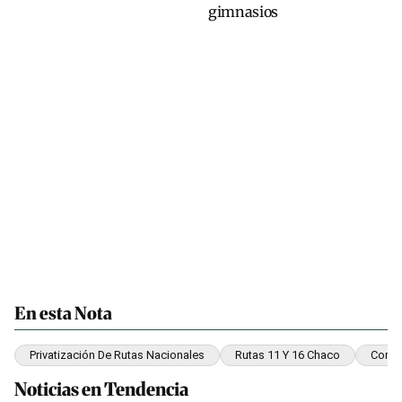
gimnasios
En esta Nota
Privatización De Rutas Nacionales
Rutas 11 Y 16 Chaco
Corred
Noticias en Tendencia