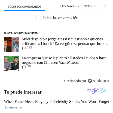
LOS MÁS RECIENTES
TODOS LOS COMENTARIOS
Todos los comentarios
Inicie la conversación
CONVERSACIONES ACTIVAS
Este listado muestra los artículos con más comentarios en los últim
Un artículo de tendencia con el título "Milei despidió a Jorge Mes
Milei despidió a Jorge Messi y cuestionó a quienes
criticaron a Lionel: “Da vergüenza pensar que hubo
122
anti-Messi”
Un artículo de tendencia con el título "La empresa que se le plant
La empresa que se le plantó a Estados Unidos y hace
negocios con China en Vaca Muerta
28
Gestionado por