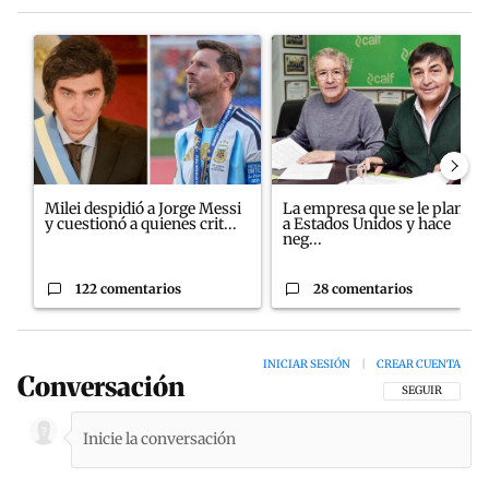
Este listado muestra los artículos con más comentarios en los últim
Un artículo de tendencia con el título "Milei despidió a Jorge M
Un artículo de tendencia con e
Milei despidió a Jorge Messi
La empresa que se le plantó
y cuestionó a quienes crit...
a Estados Unidos y hace
neg...
122 comentarios
28 comentarios
INICIAR SESIÓN
|
CREAR CUENTA
Conversación
SIGA ESTA CON
SEGUIR