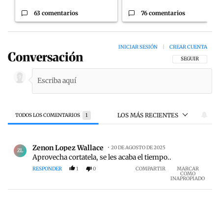
63 comentarios
76 comentarios
INICIAR SESIÓN
|
CREAR CUENTA
Conversación
SIGA ESTA CON
SEGUIR
LOS MÁS RECIENTES
TODOS LOS COMENTARIOS
1
Todos los comentarios
Comentario de Zenon Lopez Wallace.
Zenon Lopez Wallace
20 DE AGOSTO DE 2025
ZL
Aprovecha cortatela, se les acaba el tiempo..
RESPONDER
1
0
COMPARTIR
MARCAR
COMO
INAPROPIADO