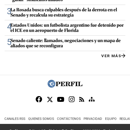
3
La Rosada busca culpables después de la derrota en el
Senado y recalcula su estrategia
4
Estados Unidos: un futbolista argentino fue detenido por
el ICE en un aeropuerto de Florida
5
Senado caliente: llamados, negociaciones y un mapa de
aliados que se reconfigura
VER MÁS
CANALES RSS
QUIENES SOMOS
CONTÁCTENOS
PRIVACIDAD
EQUIPO
REGLA