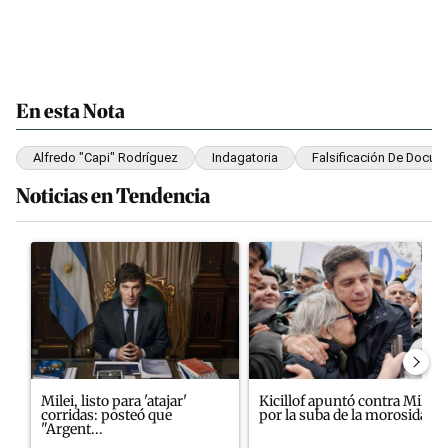
En esta Nota
Alfredo "Capi" Rodríguez
Indagatoria
Falsificación De Docu
Noticias en Tendencia
Este listado muestra los artículos con más comentarios en los últim
Un artículo de tendencia con el título "Milei, listo para 'atajar'
Un artículo de tendencia con el
Milei, listo para 'atajar'
Kicillof apuntó contra Milei
corridas: posteó que
por la suba de la morosida...
"Argent...