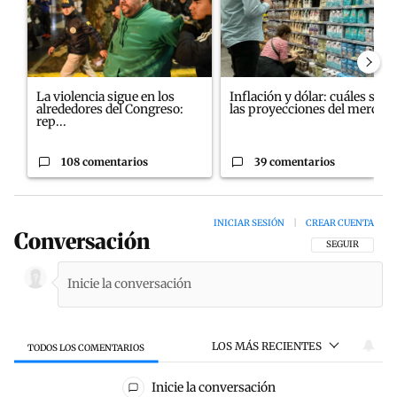
La violencia sigue en los
Inflación y dólar: cuáles son
alrededores del Congreso:
las proyecciones del merc...
rep...
108 comentarios
39 comentarios
INICIAR SESIÓN
|
CREAR CUENTA
Conversación
SIGA ESTA CON
SEGUIR
LOS MÁS RECIENTES
TODOS LOS COMENTARIOS
Todos los comentarios
Inicie la conversación