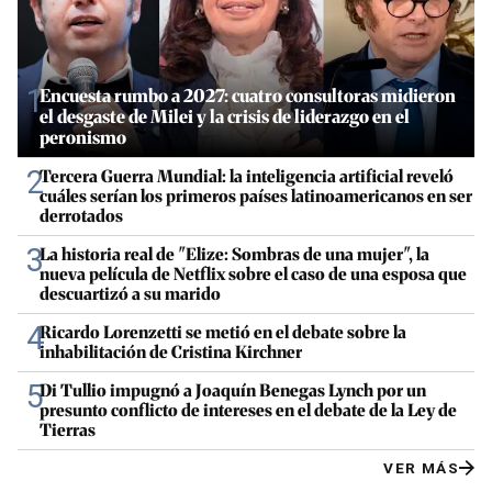
1
Encuesta rumbo a 2027: cuatro consultoras midieron
el desgaste de Milei y la crisis de liderazgo en el
peronismo
2
Tercera Guerra Mundial: la inteligencia artificial reveló
cuáles serían los primeros países latinoamericanos en ser
derrotados
3
La historia real de "Elize: Sombras de una mujer", la
nueva película de Netflix sobre el caso de una esposa que
descuartizó a su marido
4
Ricardo Lorenzetti se metió en el debate sobre la
inhabilitación de Cristina Kirchner
5
Di Tullio impugnó a Joaquín Benegas Lynch por un
presunto conflicto de intereses en el debate de la Ley de
Tierras
VER MÁS