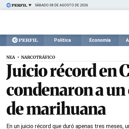
SÁBADO 08 DE AGOSTO DE 2026
Últimas noticias
Inicio
Ahora
Opinión
Cultura
Arte
Educación
Política
Economía
A
Videos
Córdoba
Reperfilar
Diario del Juicio
NEA
NARCOTRÁFICO
Juicio récord en 
condenaron a un 
de marihuana
En un juicio récord que duró apenas tres meses, u