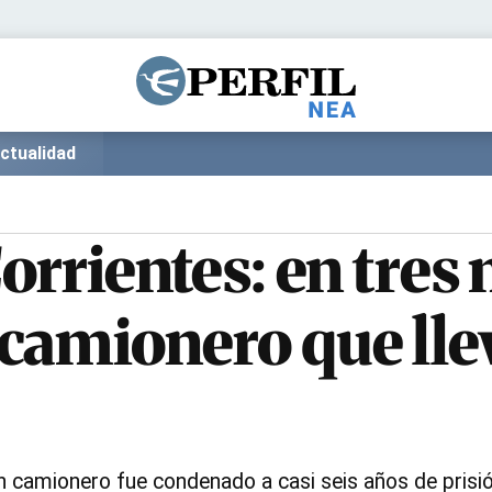
Política
Pymes
Salud
Internacional
Clima
Deportes
ctualidad
Business
Noticias
Caras
Corrientes: en tres
camionero que lle
n camionero fue condenado a casi seis años de prisión