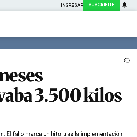
SUSCRIBITE
INGRESAR
Ciencia
Protagonistas
Tecnología
CARAS
Exitoina
Turismo
Exitoina
Gaming
Vivo
El
 meses
ca
fu
de
vaba 3.500 kilos
en
di
del
20
|
Ar
. El fallo marca un hito tras la implementación