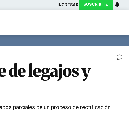
SUSCRIBITE
INGRESAR
Ciencia
Protagonistas
Tecnología
CARAS
Exitoina
Turismo
Exitoina
Gaming
Vivo
El
 de legajos y
cie
de
es
pr
de
rep
te
su
ados parciales de un proceso de rectificación
hit
el
pr
10