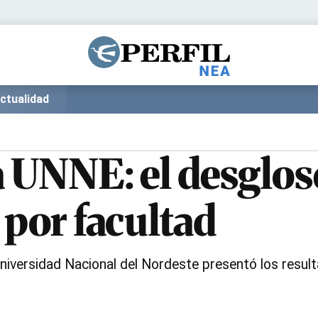
Política
Pymes
Salud
Internacional
Clima
Deportes
ctualidad
Business
Noticias
Caras
a UNNE: el desglose
 por facultad
Universidad Nacional del Nordeste presentó los result