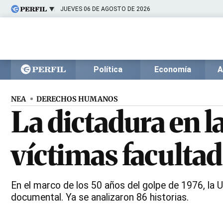
JUEVES 06 DE AGOSTO DE 2026
Últimas noticias
Inicio
Ahora
Opinión
Cultura
Arte
Educación
Política
Economía
A
Videos
Córdoba
Reperfilar
Diario del Juicio
NEA
DERECHOS HUMANOS
La dictadura en l
víctimas facultad
En el marco de los 50 años del golpe de 1976, la 
documental. Ya se analizaron 86 historias.