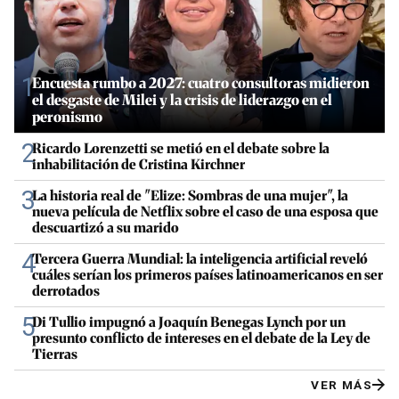
1
Encuesta rumbo a 2027: cuatro consultoras midieron
el desgaste de Milei y la crisis de liderazgo en el
peronismo
2
Ricardo Lorenzetti se metió en el debate sobre la
inhabilitación de Cristina Kirchner
3
La historia real de "Elize: Sombras de una mujer", la
nueva película de Netflix sobre el caso de una esposa que
descuartizó a su marido
4
Tercera Guerra Mundial: la inteligencia artificial reveló
cuáles serían los primeros países latinoamericanos en ser
derrotados
5
Di Tullio impugnó a Joaquín Benegas Lynch por un
presunto conflicto de intereses en el debate de la Ley de
Tierras
VER MÁS