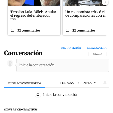
Tensión Lula-Milei: “Anular
Un economista criticó el uso
el regreso del embajador
de comparaciones con el úl...
ma...
32 comentarios
22 comentarios
INICIAR SESIÓN
|
CREAR CUENTA
Conversación
SIGA ESTA CON
SEGUIR
LOS MÁS RECIENTES
TODOS LOS COMENTARIOS
Todos los comentarios
Inicie la conversación
CONVERSACIONES ACTIVAS
Este listado muestra los artículos con más comentarios en los últim