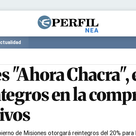
Política
Pymes
Salud
Internacional
Clima
Deportes
ctualidad
Business
Noticias
Caras
s "Ahora Chacra", 
tegros en la compr
ivos
bierno de Misiones otorgará reintegros del 20% para