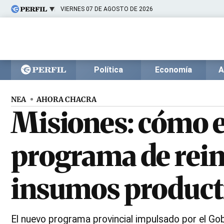
VIERNES 07 DE AGOSTO DE 2026
Últimas noticias
Inicio
Ahora
Opinión
Cultura
Arte
Educación
Política
Economía
A
Videos
Córdoba
Reperfilar
Diario del Juicio
NEA
AHORA CHACRA
Misiones: cómo e
programa de rein
insumos product
El nuevo programa provincial impulsado por el Go