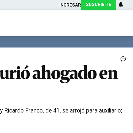
SUSCRIBITE
INGRESAR
Ciencia
Protagonistas
Tecnología
CARAS
Exitoina
Turismo
Exitoina
Gaming
Vivo
El
murió ahogado en
cu
del
jo
fu
hal
lu
de
un
y Ricardo Franco, de 41, se arrojó para auxiliarlo;
int
bú
|
El