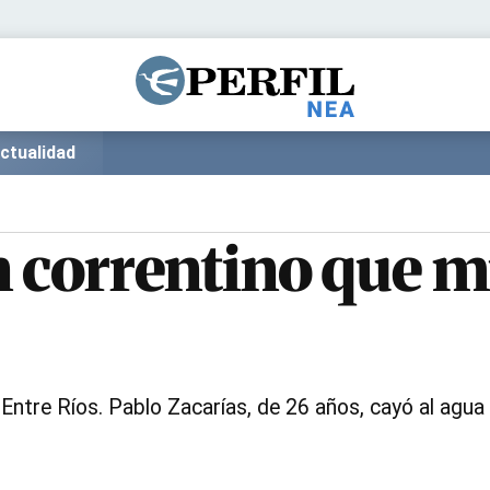
Política
Pymes
Salud
Internacional
Clima
Deportes
ctualidad
Business
Noticias
Caras
en correntino que 
, Entre Ríos. Pablo Zacarías, de 26 años, cayó al agua 