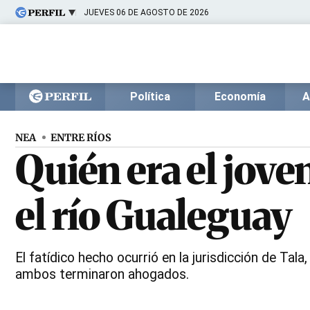
JUEVES 06 DE AGOSTO DE 2026
Últimas noticias
Inicio
Ahora
Opinión
Cultura
Arte
Educación
Política
Economía
A
Videos
Córdoba
Reperfilar
Diario del Juicio
NEA
ENTRE RÍOS
Quién era el jov
el río Gualeguay
El fatídico hecho ocurrió en la jurisdicción de Tala
ambos terminaron ahogados.